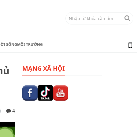
ĐỜI SỐNG
MÔI TRƯỜNG
hủ
MẠNG XÃ HỘI
n
5
4