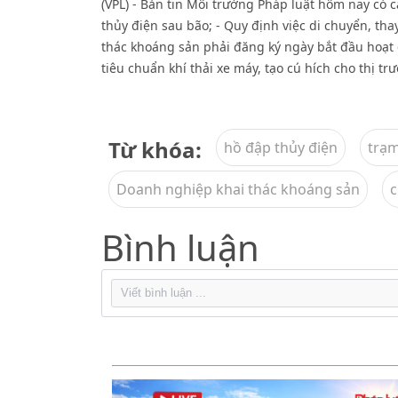
(VPL) - Bản tin Môi trường Pháp luật hôm nay có 
thủy điện sau bão; - Quy định việc di chuyển, tha
thác khoáng sản phải đăng ký ngày bắt đầu hoạt đ
tiêu chuẩn khí thải xe máy, tạo cú hích cho thị tr
Từ khóa:
hồ đập thủy điện
trạm
Doanh nghiệp khai thác khoáng sản
c
Bình luận