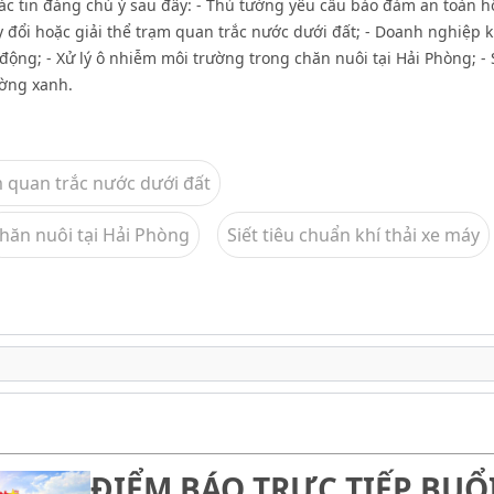
các tin đáng chú ý sau đây: - Thủ tướng yêu cầu bảo đảm an toàn 
y đổi hoặc giải thể trạm quan trắc nước dưới đất; - Doanh nghiệp k
ộng; - Xử lý ô nhiễm môi trường trong chăn nuôi tại Hải Phòng; - 
ường xanh.
 quan trắc nước dưới đất
hăn nuôi tại Hải Phòng
Siết tiêu chuẩn khí thải xe máy
ĐIỂM BÁO TRỰC TIẾP BUỔ