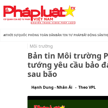
THỜI SỰ
QUỐC PHÒNG TOÀN DÂN
BẢN TIN TƯ PHÁP
BẤT ĐỘNG SẢN
TH
Môi trường
Bản tin Môi trường P
tướng yêu cầu bảo đ
sau bão
Hạnh Dung - Nhân Ái - Theo VPL