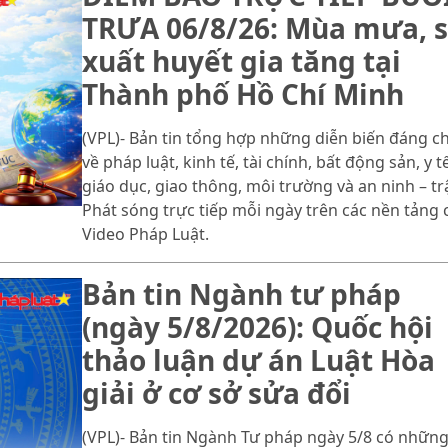
TRƯA 06/8/26: Mùa mưa, s
xuất huyết gia tăng tại
Thành phố Hồ Chí Minh
(VPL)- Bản tin tổng hợp những diễn biến đáng c
về pháp luật, kinh tế, tài chính, bất động sản, y tế
giáo dục, giao thông, môi trường và an ninh – trậ
Phát sóng trực tiếp mỗi ngày trên các nền tảng 
Video Pháp Luật.
Bản tin Ngành tư pháp
(ngày 5/8/2026): Quốc hội
thảo luận dự án Luật Hòa
giải ở cơ sở sửa đổi
(VPL)- Bản tin Ngành Tư pháp ngày 5/8 có những