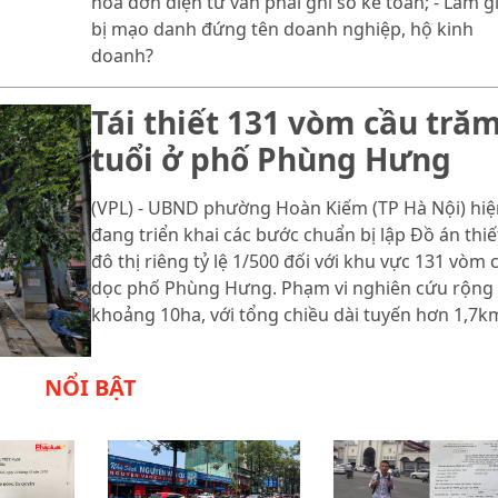
hóa đơn điện tử vẫn phải ghi sổ kế toán; - Làm gì
bị mạo danh đứng tên doanh nghiệp, hộ kinh
doanh?
Tái thiết 131 vòm cầu tră
tuổi ở phố Phùng Hưng
(VPL) - UBND phường Hoàn Kiếm (TP Hà Nội) hiệ
đang triển khai các bước chuẩn bị lập Đồ án thiế
đô thị riêng tỷ lệ 1/500 đối với khu vực 131 vòm 
dọc phố Phùng Hưng. Phạm vi nghiên cứu rộng
khoảng 10ha, với tổng chiều dài tuyến hơn 1,7k
NỔI BẬT