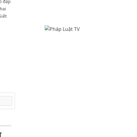
hồ đập
hai
Siết
I