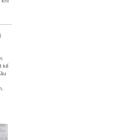
 khi
m
n
t kế
cầu
m.