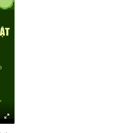
gs
IP
Enter
fullscreen