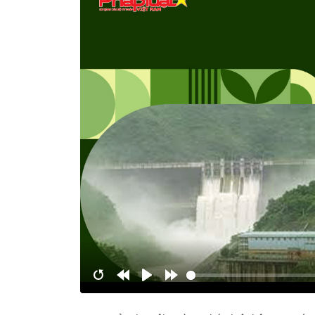
Restart
Rewind
Play
Forward
10s
10s