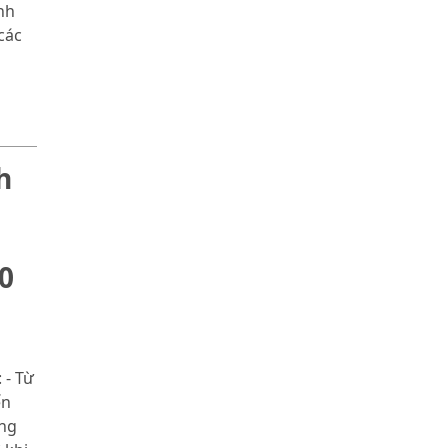
nh
các
h
0
 - Từ
ến
ùng