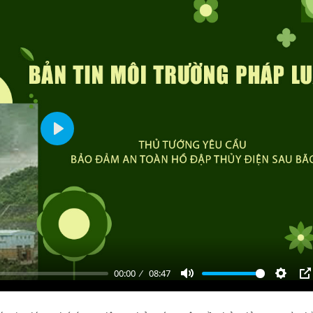
Play
00:00
08:47
Mute
Settin
P