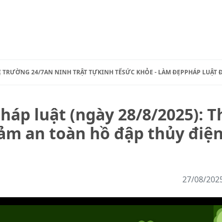
Ị TRƯỜNG 24/7
AN NINH TRẬT TỰ
KINH TẾ
SỨC KHỎE - LÀM ĐẸP
PHÁP LUẬT 
háp luật (ngày 28/8/2025): T
ảm an toàn hồ đập thủy điệ
27/08/202