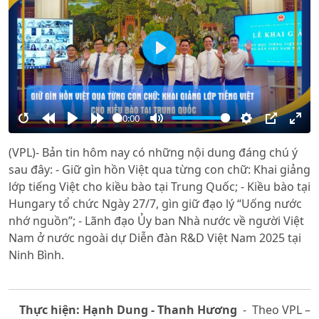
Play
00:00
Restart
Rewind
Play
Forward
Mute
Settings
PIP
Ente
(VPL)- Bản tin hôm nay có những nội dung đáng chú ý
10s
10s
full
sau đây: - Giữ gìn hồn Việt qua từng con chữ: Khai giảng
lớp tiếng Việt cho kiều bào tại Trung Quốc; - Kiều bào tại
Hungary tổ chức Ngày 27/7, gìn giữ đạo lý “Uống nước
nhớ nguồn”; - Lãnh đạo Ủy ban Nhà nước về người Việt
Nam ở nước ngoài dự Diễn đàn R&D Việt Nam 2025 tại
Ninh Bình.
Thực hiện: Hạnh Dung - Thanh Hương
- Theo VPL –