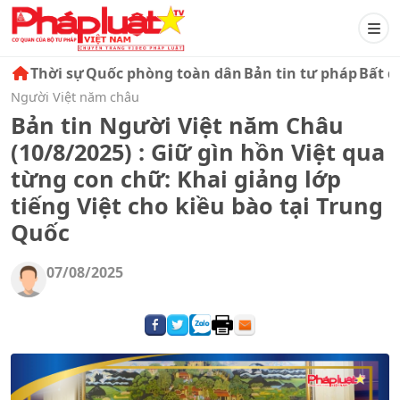
Thời sự
Quốc phòng toàn dân
Bản tin tư pháp
Bất đ
Người Việt năm châu
Bản tin Người Việt năm Châu
(10/8/2025) : Giữ gìn hồn Việt qua
từng con chữ: Khai giảng lớp
tiếng Việt cho kiều bào tại Trung
Quốc
07/08/2025