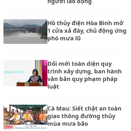
người lao động
Hồ thủy điện Hòa Bình mở
1 cửa xả đáy, chủ động ứng
phó mưa lũ
Đổi mới toàn diện quy
trình xây dựng, ban hành
văn bản quy phạm pháp
luật
Cà Mau: Siết chặt an toàn
giao thông đường thủy
mùa mưa bão