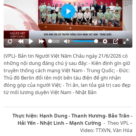
Play
00:00
Restart
Rewind
Play
Forward
Mute
Settings
PIP
Ente
(VPL)- Bản tin Người Việt Năm Châu ngày 21/6/2026 có
10s
10s
full
những nội dung đáng chú ý sau đây: - Kiên định gìn giữ
truyền thống cách mạng Việt Nam - Trung Quốc; - Đức:
Thủ đô Berlin đổi tên một bến tàu điện để ghi nhận
đóng góp của người Việt; - Tri ân, lan tỏa giá trị cao đẹp
từ mối lương duyên Việt Nam - Nhật Bản
Thực hiện: Hạnh Dung - Thanh Hương- Bảo Trân -
Hải Yến - Nhật Linh – Mạnh Cường
- Theo VPL –
Video: TTXVN, Văn Hóa