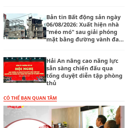
Bản tin Bất động sản ngày
06/08/2026: Xuất hiện nhà
"méo mó" sau giải phóng
mặt bằng đường vành đai
2,5
Hải An nâng cao năng lực
sẵn sàng chiến đấu qua
tổng duyệt diễn tập phòng
thủ
CÓ THỂ BẠN QUAN TÂM