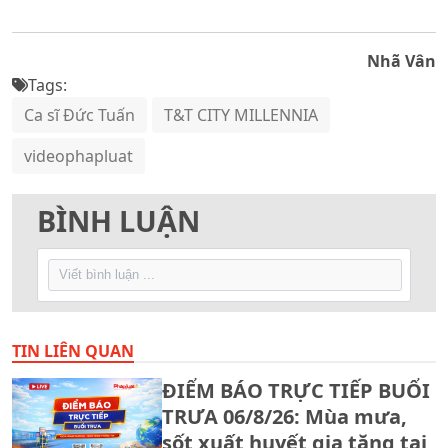
Nhã Vân
Tags:
Ca sĩ Đức Tuấn
T&T CITY MILLENNIA
videophapluat
BÌNH LUẬN
TIN LIÊN QUAN
ĐIỂM BÁO TRỰC TIẾP BUỔI
TRƯA 06/8/26: Mùa mưa,
sốt xuất huyết gia tăng tại