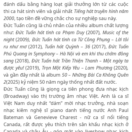
đánh dấu bằng hàng loạt giải thưởng lớn từ các cuộc
thi ca hát sinh viên và giải nhất
Tiếng hát truyền hình năm
2000
, tạo tiền đề vững chắc cho sự nghiệp sau này.
Đức Tuấn cũng là chủ nhân của nhiều album chất lượng
như:
Đức Tuấn hát tình ca Phạm Duy
(2007)
,
Music of the
night
(2009
), Đức Tuấn hát tình ca Từ Công Phụng – Lời tôi
ru như mơ
(2012)
, Tuấn hát Quỳnh – 36
(2017),
Đức Tuấn
Phú Quang in Symphony – Hà Nội và em khi thu chớm đông
sang
(2018),
Đức Tuấn hát Trần Thiện Thanh – Một ngày ta
được yêu!
(2019),
Trọn Một Kiếp Yêu – Lam Phương
(2020)
,
và gần đây nhất là album
50 – Những Bài Ca Không Quên
2
(2025) kỷ niệm 50 năm ngày thống nhất đất nước.
Đức Tuấn cũng là giọng ca tiên phong đưa nhạc kịch
(Broadway) vào thị trường âm nhạc Việt. Anh là ca sĩ
Việt Nam duy nhất “dám” mời nhạc trưởng, nhà soạn
nhạc kiêm nghệ sĩ piano danh tiếng nước Anh Paul
Bateman và Genevieve Charest - nữ ca sĩ nổi tiếng
Canada, rất được yêu thích trên sân khấu nhạc kịch ở
Canada và châu Âu - góp mặt vào liveshow nhạc kịch