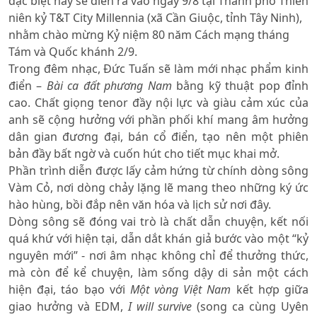
đặc biệt này sẽ diễn ra vào ngày 9/8 tại Thành phố Thiên
niên kỷ T&T City Millennia (xã Cần Giuộc, tỉnh Tây Ninh),
nhằm chào mừng Kỷ niệm 80 năm Cách mạng tháng
Tám và Quốc khánh 2/9.
Trong đêm nhạc, Đức Tuấn sẽ làm mới nhạc phẩm kinh
điển –
Bài ca đất phương Nam
bằng kỹ thuật pop đỉnh
cao. Chất giọng tenor đầy nội lực và giàu cảm xúc của
anh sẽ cộng hưởng với phần phối khí mang âm hưởng
dân gian đương đại, bán cổ điển, tạo nên một phiên
bản đầy bất ngờ và cuốn hút cho tiết mục khai mở.
Phần trình diễn được lấy cảm hứng từ chính dòng sông
Vàm Cỏ, nơi dòng chảy lặng lẽ mang theo những ký ức
hào hùng, bồi đắp nên văn hóa và lịch sử nơi đây.
Dòng sông sẽ đóng vai trò là chất dẫn chuyện, kết nối
quá khứ với hiện tại, dẫn dắt khán giả bước vào một “kỷ
nguyên mới” - nơi âm nhạc không chỉ để thưởng thức,
mà còn để kể chuyện, làm sống dậy di sản một cách
hiện đại, táo bạo với
Một vòng Việt Nam
kết hợp giữa
giao hưởng và EDM,
I will survive
(song ca cùng Uyên