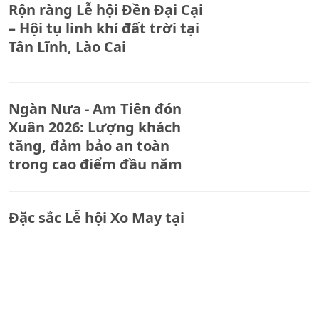
Rộn ràng Lễ hội Đền Đại Cại
– Hội tụ linh khí đất trời tại
Tân Lĩnh, Lào Cai
Ngàn Nưa - Am Tiên đón
Xuân 2026: Lượng khách
tăng, đảm bảo an toàn
trong cao điểm đầu năm
Đặc sắc Lễ hội Xo May tại
xã Mường Lai, tỉnh Lào Cai
Rộn ràng Lễ hội Đền Suối