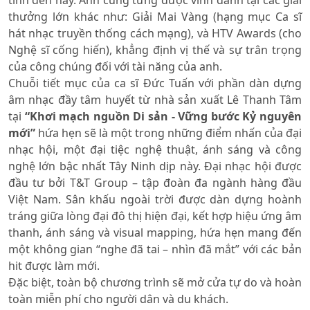
tính đến nay. Anh cũng từng được vinh danh tại các giải
thưởng lớn khác như: Giải Mai Vàng (hạng mục Ca sĩ
hát nhạc truyền thống cách mạng), và HTV Awards (cho
Nghệ sĩ cống hiến), khẳng định vị thế và sự trân trọng
của công chúng đối với tài năng của anh.
Chuỗi tiết mục của ca sĩ Đức Tuấn với phần dàn dựng
âm nhạc đầy tâm huyết từ nhà sản xuất Lê Thanh Tâm
tại
“Khơi mạch nguồn Di sản - Vững bước Kỷ nguyên
mới”
hứa hẹn sẽ là một trong những điểm nhấn của đại
nhạc hội, một đại tiệc nghệ thuật, ánh sáng và công
nghệ lớn bậc nhất Tây Ninh dịp này. Đại nhạc hội được
đầu tư bởi T&T Group – tập đoàn đa ngành hàng đầu
Việt Nam. Sân khấu ngoài trời được dàn dựng hoành
tráng giữa lòng đại đô thị hiện đại, kết hợp hiệu ứng âm
thanh, ánh sáng và visual mapping, hứa hẹn mang đến
một không gian “nghe đã tai – nhìn đã mắt” với các bản
hit được làm mới.
Đặc biệt, toàn bộ chương trình sẽ mở cửa tự do và hoàn
toàn miễn phí cho người dân và du khách.