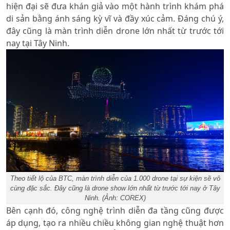
hiện đại sẽ đưa khán giả vào một hành trình khám phá
di sản bằng ánh sáng kỳ vĩ và đầy xúc cảm. Đáng chú ý,
đây cũng là màn trình diễn drone lớn nhất từ trước tới
nay tại Tây Ninh.
Theo tiết lộ của BTC, màn trình diễn của 1.000 drone tại sự kiện sẽ vô
cùng đặc sắc. Đây cũng là drone show lớn nhất từ trước tới nay ở Tây
Ninh. (Ảnh: COREX)
Bên cạnh đó, công nghệ trình diễn đa tầng cũng được
áp dụng, tạo ra nhiều chiều không gian nghệ thuật hơn