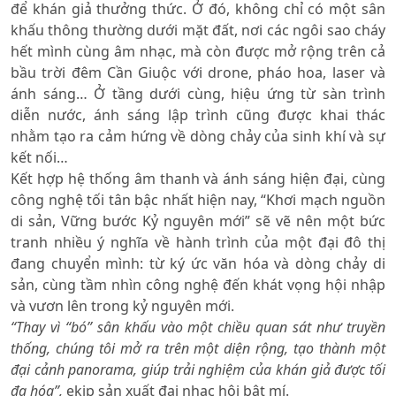
để khán giả thưởng thức. Ở đó, không chỉ có một sân
khấu thông thường dưới mặt đất, nơi các ngôi sao cháy
hết mình cùng âm nhạc, mà còn được mở rộng trên cả
bầu trời đêm Cần Giuộc với drone, pháo hoa, laser và
ánh sáng… Ở tầng dưới cùng, hiệu ứng từ sàn trình
diễn nước, ánh sáng lập trình cũng được khai thác
nhằm tạo ra cảm hứng về dòng chảy của sinh khí và sự
kết nối…
Kết hợp hệ thống âm thanh và ánh sáng hiện đại, cùng
công nghệ tối tân bậc nhất hiện nay, “Khơi mạch nguồn
di sản, Vững bước Kỷ nguyên mới” sẽ vẽ nên một bức
tranh nhiều ý nghĩa về hành trình của một đại đô thị
đang chuyển mình: từ ký ức văn hóa và dòng chảy di
sản, cùng tầm nhìn công nghệ đến khát vọng hội nhập
và vươn lên trong kỷ nguyên mới.
“Thay vì “bó” sân khấu vào một chiều quan sát như truyền
thống, chúng tôi mở ra trên một diện rộng, tạo thành một
đại cảnh panorama, giúp trải nghiệm của khán giả được tối
đa hóa”,
ekip sản xuất đại nhạc hội bật mí.