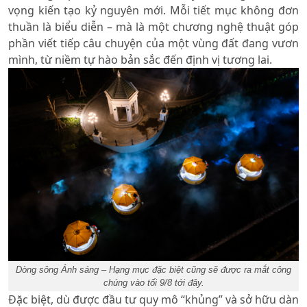
vọng kiến tạo kỷ nguyên mới. Mỗi tiết mục không đơn
thuần là biểu diễn – mà là một chương nghệ thuật góp
phần viết tiếp câu chuyện của một vùng đất đang vươn
mình, từ niềm tự hào bản sắc đến định vị tương lai.
Dòng sông Ánh sáng – Hạng mục đặc biệt cũng sẽ được ra mắt công
chúng vào tối 9/8 tới đây.
Đặc biệt, dù được đầu tư quy mô “khủng” và sở hữu dàn