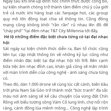
Ngay sau khi line-up đỉnh nóc chính thức được công bố,
sự kiện nhanh chóng trở thành tâm điểm chú ý của giới
trẻ cả nước khi hàng loạt các fanpage hot, các group
quy mô lớn đồng loạt chia sẻ thông tin. Cộng đồng
mạng cũng không khỏi “rần rần” rủ nhau lên đồ để
“cháy phố” “tại đêm nhạc T&T City Millennia tới đây.
Hé lộ những điểm đặc biệt chưa từng có tại đại nhạc
hội
Sát ngày sự kiện chính thức diễn ra, Ban tổ chức cũng
liên tục cập nhật thông tin về những kỷ lục cũng như
điểm nhấn đặc biệt tại đại nhạc hội tối 9/8. Bên cạnh
bữa tiệc âm nhạc đỉnh cao, khán giả cũng sẽ mãn nhãn
với màn trình diễn của công nghệ - ánh sáng chưa từng
có.
Theo đó, dàn 1.000 drone sẽ cùng lúc cất cánh, biến bầu
trời phía Nam Sài Gòn trở thành một “bức tranh” đa sắc
màu nơi ánh sáng sẽ kể câu chuyện của vùng đất Chín
Rồng với biểu tượng sông Vàm Cỏ lung linh, chợ nổi rộn
ràng, cánh đồng lúa mênh mông… Công nghệ lập trình