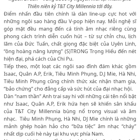
Thiên niên kỷ T&T City Millennia tới đây.
Điểm nhấn đầu tiên chính là dàn line-up cực hot với
những ngôi sao hàng đầu V-pop hiện nay. Mỗi nghệ sĩ
góp mặt đều mang đến cá tính âm nhạc riêng cùng
phong cách trình diễn cuốn hút – từ sự chỉn chu, lịch
lãm của Đức Tuấn, chất giọng đặc biệt của Uyên Linh,
“ông hoàng năng lượng” (S)TRONG Trọng Hiếu đến nét
hiện đại, phá cách của Chi Pu.
Tiếp theo, một loạt các ngôi sao đình đám khác gồm
Isaac, Quân A.P, Erik, Tiêu Minh Phụng, D.J Mie, Hà Nhi,
Tiêu Minh Phụng cũng chính thức xác nhận tham gia,
“bảo chứng” cho đẳng cấp và sức hút của đại nhạc hội.
Dàn “nam thần” Anh trai say hi với những cái tên nổi bật
như Isaac, Quân A.P, Erik hứa hẹn sẽ khiến sân khấu
của T&T City Millennia bùng nổ trong visual và âm
nhạc. Tiêu Minh Phụng, Hà Nhi, DJ Mie chính là những
mảnh ghép hoàn hảo cho “bữa tiệc” âm nhạc “cháy”
nhất dịp cuối hè này tại khu vực phía Nam.