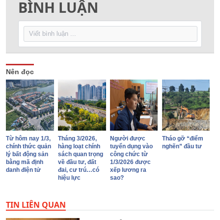
BÌNH LUẬN
Nên đọc
Từ hôm nay 1/3,
Tháng 3/2026,
Người được
Tháo gỡ “điểm
chính thức quản
hàng loạt chính
tuyển dụng vào
nghẽn” đầu tư
lý bất động sản
sách quan trọng
công chức từ
bằng mã định
về đầu tư, đất
1/3/2026 được
danh điện tử
đai, cư trú…có
xếp lương ra
hiệu lực
sao?
TIN LIÊN QUAN