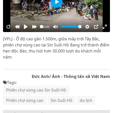
Play
00:00
Restart
Rewind
Play
Forward
Mute
Settings
PIP
Ente
(VPL) - Ở độ cao gần 1.500m, giữa mây trời Tây Bắc,
10s
10s
full
phiên chợ vùng cao tại Sin Suối Hồ đang trở thành điểm
hẹn độc đáo, thu hút hơn 30.000 lượt du khách mỗi
năm.
Đức Anh/ Ảnh - Thông tấn xã Việt Nam
Tags:
Phiên chợ vùng cao Sin Suối Hồ
Phiên chợ vùng cao
Sin Suối Hồ
du lịch