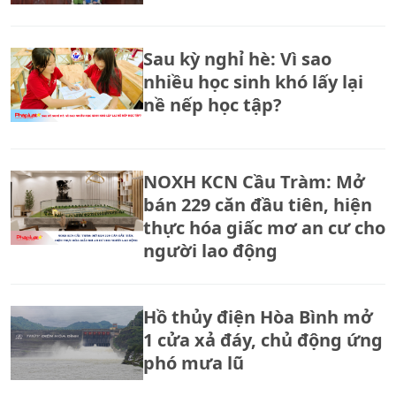
Sau kỳ nghỉ hè: Vì sao
nhiều học sinh khó lấy lại
nề nếp học tập?
NOXH KCN Cầu Tràm: Mở
bán 229 căn đầu tiên, hiện
thực hóa giấc mơ an cư cho
người lao động
Hồ thủy điện Hòa Bình mở
1 cửa xả đáy, chủ động ứng
phó mưa lũ