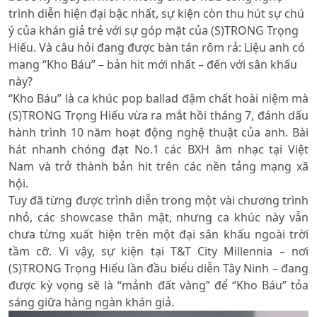
trình diễn hiện đại bậc nhất, sự kiện còn thu hút sự chú
ý của khán giả trẻ với sự góp mặt của (S)TRONG Trọng
Hiếu. Và câu hỏi đang được bàn tán rôm rả: Liệu anh có
mang “Kho Báu” – bản hit mới nhất – đến với sân khấu
này?
“Kho Báu” là ca khúc pop ballad đậm chất hoài niệm mà
(S)TRONG Trọng Hiếu vừa ra mắt hồi tháng 7, đánh dấu
hành trình 10 năm hoạt động nghệ thuật của anh. Bài
hát nhanh chóng đạt No.1 các BXH âm nhạc tại Việt
Nam và trở thành bản hit trên các nền tảng mạng xã
hội.
Tuy đã từng được trình diễn trong một vài chương trình
nhỏ, các showcase thân mật, nhưng ca khúc này vẫn
chưa từng xuất hiện trên một đại sân khấu ngoài trời
tầm cỡ. Vì vậy, sự kiện tại T&T City Millennia – nơi
(S)TRONG Trọng Hiếu lần đầu biểu diễn Tây Ninh – đang
được kỳ vọng sẽ là “mảnh đất vàng” để “Kho Báu” tỏa
sáng giữa hàng ngàn khán giả.