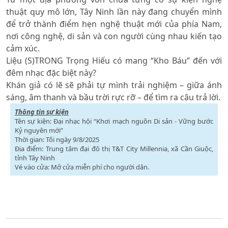
thuật quy mô lớn, Tây Ninh lần này đang chuyển mình
để trở thành điểm hẹn nghệ thuật mới của phía Nam,
nơi công nghệ, di sản và con người cùng nhau kiến tạo
cảm xúc.
Liệu (S)TRONG Trọng Hiếu có mang “Kho Báu” đến với
đêm nhạc đặc biệt này?
Khán giả có lẽ sẽ phải tự mình trải nghiệm – giữa ánh
sáng, âm thanh và bầu trời rực rỡ – để tìm ra câu trả lời.
Thông tin sự kiện
Tên sự kiện: Đại nhạc hội “Khơi mạch nguồn Di sản - Vững bước
Kỷ nguyên mới”
Thời gian: Tối ngày 9/8/2025
Địa điểm: Trung tâm đại đô thị T&T City Millennia, xã Cần Giuộc,
tỉnh Tây Ninh
Vé vào cửa: Mở cửa miễn phí cho người dân.