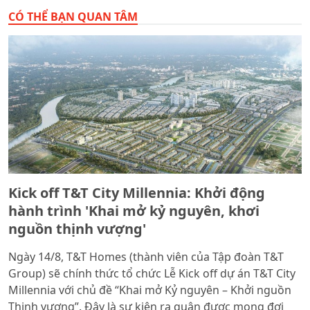
CÓ THỂ BẠN QUAN TÂM
Kick off T&T City Millennia: Khởi động
hành trình 'Khai mở kỷ nguyên, khơi
nguồn thịnh vượng'
Ngày 14/8, T&T Homes (thành viên của Tập đoàn T&T
Group) sẽ chính thức tổ chức Lễ Kick off dự án T&T City
Millennia với chủ đề “Khai mở Kỷ nguyên – Khởi nguồn
Thịnh vượng”. Đây là sự kiện ra quân được mong đợi