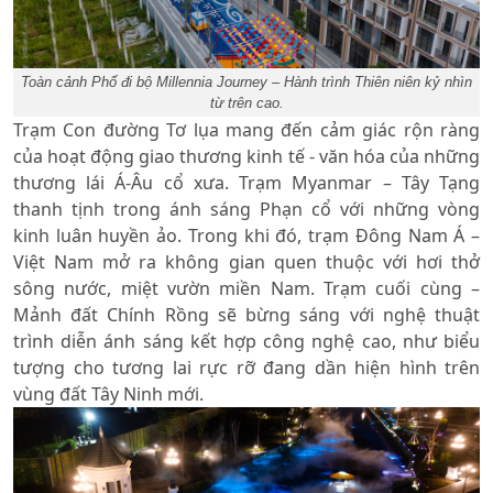
Toàn cảnh Phố đi bộ Millennia Journey – Hành trình Thiên niên kỷ nhìn
từ trên cao.
Trạm Con đường Tơ lụa mang đến cảm giác rộn ràng
của hoạt động giao thương kinh tế - văn hóa của những
thương lái Á-Âu cổ xưa. Trạm Myanmar – Tây Tạng
thanh tịnh trong ánh sáng Phạn cổ với những vòng
kinh luân huyền ảo. Trong khi đó, trạm Đông Nam Á –
Việt Nam mở ra không gian quen thuộc với hơi thở
sông nước, miệt vườn miền Nam. Trạm cuối cùng –
Mảnh đất Chính Rồng sẽ bừng sáng với nghệ thuật
trình diễn ánh sáng kết hợp công nghệ cao, như biểu
tượng cho tương lai rực rỡ đang dần hiện hình trên
vùng đất Tây Ninh mới.