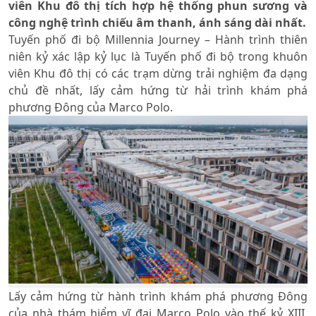
viên Khu đô thị tích hợp hệ thống phun sương và
công nghệ trình chiếu âm thanh, ánh sáng dài nhất.
Tuyến phố đi bộ Millennia Journey – Hành trình thiên
niên kỷ xác lập kỷ lục là Tuyến phố đi bộ trong khuôn
viên Khu đô thị có các trạm dừng trải nghiệm đa dạng
chủ đề nhất, lấy cảm hứng từ hải trình khám phá
phương Đông của Marco Polo.
Lấy cảm hứng từ hành trình khám phá phương Đông
của nhà thám hiểm vĩ đại Marco Polo vào thế kỷ XIII,