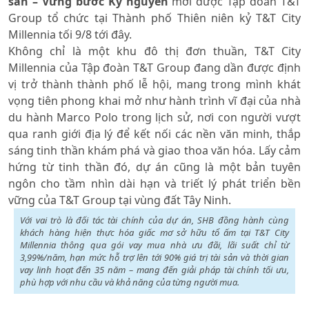
sản – Vững bước Kỷ nguyên
mới được Tập đoàn T&T
Group tổ chức tại Thành phố Thiên niên kỷ T&T City
Millennia tối 9/8 tới đây.
Không chỉ là một khu đô thị đơn thuần, T&T City
Millennia của Tập đoàn T&T Group đang dần được định
vị trở thành thành phố lễ hội, mang trong mình khát
vọng tiên phong khai mở như hành trình vĩ đại của nhà
du hành Marco Polo trong lịch sử, nơi con người vượt
qua ranh giới địa lý để kết nối các nền văn minh, thắp
sáng tinh thần khám phá và giao thoa văn hóa. Lấy cảm
hứng từ tinh thần đó, dự án cũng là một bản tuyên
ngôn cho tầm nhìn dài hạn và triết lý phát triển bền
vững của T&T Group tại vùng đất Tây Ninh.
Với vai trò là đối tác tài chính của dự án, SHB đồng hành cùng
khách hàng hiện thực hóa giấc mơ sở hữu tổ ấm tại T&T City
Millennia thông qua gói vay mua nhà ưu đãi, lãi suất chỉ từ
3,99%/năm, hạn mức hỗ trợ lên tới 90% giá trị tài sản và thời gian
vay linh hoạt đến 35 năm – mang đến giải pháp tài chính tối ưu,
phù hợp với nhu cầu và khả năng của từng người mua.