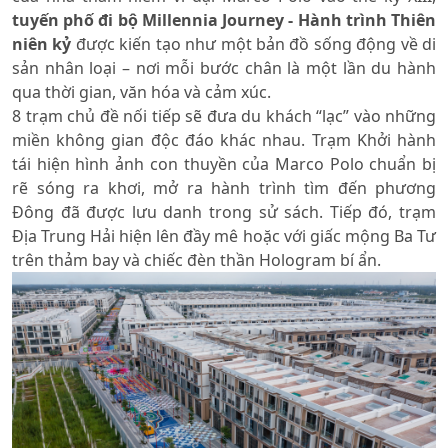
tuyến phố đi bộ Millennia Journey - Hành trình Thiên
niên kỷ
được kiến tạo như một bản đồ sống động về di
sản nhân loại – nơi mỗi bước chân là một lần du hành
qua thời gian, văn hóa và cảm xúc.
8 trạm chủ đề nối tiếp sẽ đưa du khách “lạc” vào những
miền không gian độc đáo khác nhau. Trạm Khởi hành
tái hiện hình ảnh con thuyền của Marco Polo chuẩn bị
rẽ sóng ra khơi, mở ra hành trình tìm đến phương
Đông đã được lưu danh trong sử sách. Tiếp đó, trạm
Địa Trung Hải hiện lên đầy mê hoặc với giấc mộng Ba Tư
trên thảm bay và chiếc đèn thần Hologram bí ẩn.