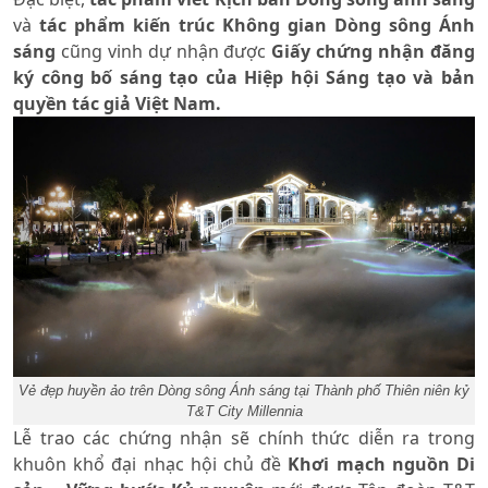
và
tác phẩm kiến trúc Không gian Dòng sông Ánh
sáng
cũng vinh dự nhận được
Giấy chứng nhận đăng
ký công bố sáng tạo của Hiệp hội Sáng tạo và bản
quyền tác giả Việt Nam.
Vẻ đẹp huyền ảo trên Dòng sông Ánh sáng tại Thành phố Thiên niên kỷ
T&T City Millennia
Lễ trao các chứng nhận sẽ chính thức diễn ra trong
khuôn khổ đại nhạc hội chủ đề
Khơi mạch nguồn Di