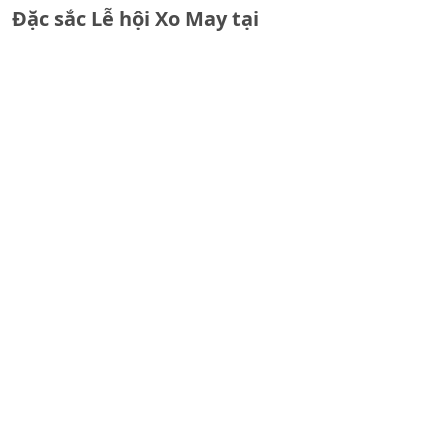
Đặc sắc Lễ hội Xo May tại
xã Mường Lai, tỉnh Lào Cai
Rộn ràng Lễ hội Đền Suối
Tiên - Sắc xuân tâm linh tại
Khánh Hòa, Lào Cai
Phiên chợ vùng cao Sin
Suối Hồ - Nét nguyên bản
hút hơn 30.000 du khách
mỗi năm