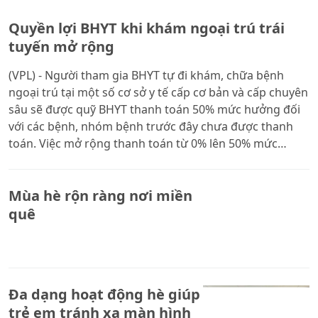
Quyền lợi BHYT khi khám ngoại trú trái
tuyến mở rộng
(VPL) - Người tham gia BHYT tự đi khám, chữa bệnh
ngoại trú tại một số cơ sở y tế cấp cơ bản và cấp chuyên
sâu sẽ được quỹ BHYT thanh toán 50% mức hưởng đối
với các bệnh, nhóm bệnh trước đây chưa được thanh
toán. Việc mở rộng thanh toán từ 0% lên 50% mức
hưởng đối với các bệnh, nhóm bệnh còn lại góp phần
giảm gánh nặng chi phí, tăng khả năng tiếp cận dịch vụ
Mùa hè rộn ràng nơi miền
y tế và bảo đảm tốt hơn quyền lợi của người tham gia
BHYT.
quê
Đa dạng hoạt động hè giúp
trẻ em tránh xa màn hình