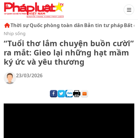
Thời sự
Quốc phòng toàn dân
Bản tin tư pháp
Bất đ
Nhịp sống
“Tuổi thơ lắm chuyện buồn cười”
ra mắt: Gieo lại những hạt mầm
ký ức và yêu thương
23/03/2026