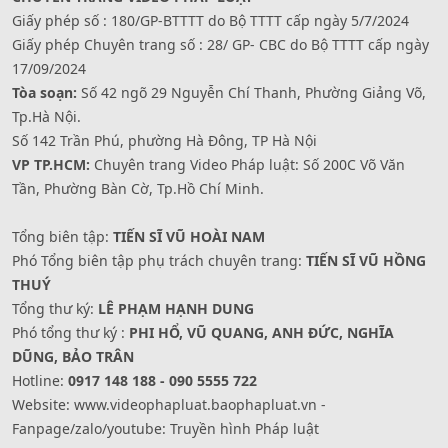
Giấy phép số : 180/GP-BTTTT do Bộ TTTT cấp ngày 5/7/2024
Giấy phép Chuyên trang số : 28/ GP- CBC do Bộ TTTT cấp ngày
17/09/2024
Tòa soạn:
Số 42 ngõ 29 Nguyễn Chí Thanh, Phường Giảng Võ,
Tp.Hà Nội.
Số 142 Trần Phú, phường Hà Đông, TP Hà Nội
VP TP.HCM:
Chuyên trang Video Pháp luật: Số 200C Võ Văn
Tần, Phường Bàn Cờ, Tp.Hồ Chí Minh.
Tổng biên tập:
TIẾN SĨ VŨ HOÀI NAM
Phó Tổng biên tập phụ trách chuyên trang:
TIẾN SĨ VŨ HỒNG
THUÝ
Tổng thư ký:
LÊ PHẠM HẠNH DUNG
Phó tổng thư ký :
PHI HỔ, VŨ QUANG, ANH ĐỨC, NGHĨA
DŨNG, BẢO TRÂN
Hotline:
0917 148 188 - 090 5555 722
Website: www.videophapluat.baophapluat.vn -
Fanpage/zalo/youtube: Truyền hình Pháp luật