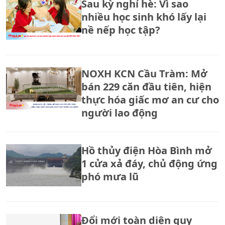
Sau kỳ nghỉ hè: Vì sao
nhiều học sinh khó lấy lại
nề nếp học tập?
NOXH KCN Cầu Tràm: Mở
bán 229 căn đầu tiên, hiện
thực hóa giấc mơ an cư cho
người lao động
Hồ thủy điện Hòa Bình mở
1 cửa xả đáy, chủ động ứng
phó mưa lũ
Đổi mới toàn diện quy