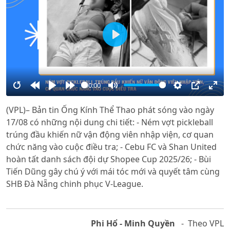
Play
00:00
Restart
Rewind
Play
Forward
Mute
Settings
PIP
Ente
(VPL)– Bản tin Ống Kính Thể Thao phát sóng vào ngày
10s
10s
full
17/08 có những nội dung chi tiết: - Ném vợt pickleball
trúng đầu khiến nữ vận động viên nhập viện, cơ quan
chức năng vào cuộc điều tra; - Cebu FC và Shan United
hoàn tất danh sách đội dự Shopee Cup 2025/26; - Bùi
Tiến Dũng gây chú ý với mái tóc mới và quyết tâm cùng
SHB Đà Nẵng chinh phục V-League.
Phi Hổ - Minh Quyền
- Theo VPL