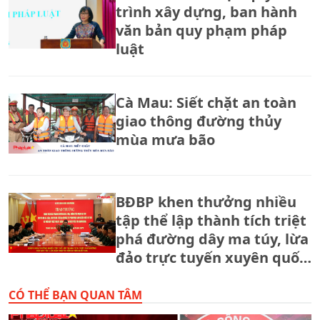
trình xây dựng, ban hành
văn bản quy phạm pháp
luật
Cà Mau: Siết chặt an toàn
giao thông đường thủy
mùa mưa bão
BĐBP khen thưởng nhiều
tập thể lập thành tích triệt
phá đường dây ma túy, lừa
đảo trực tuyến xuyên quốc
gia.
CÓ THỂ BẠN QUAN TÂM