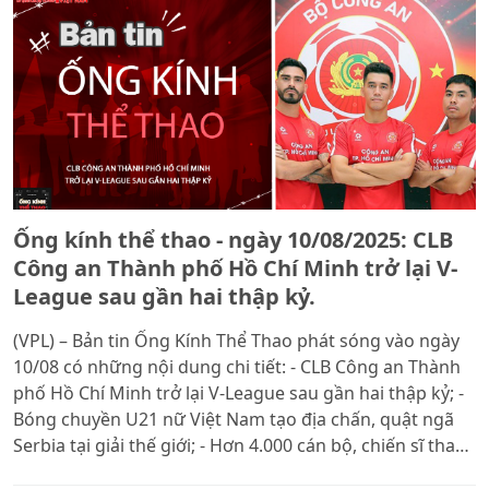
Ống kính thể thao - ngày 10/08/2025: CLB
Công an Thành phố Hồ Chí Minh trở lại V-
League sau gần hai thập kỷ.
(VPL) – Bản tin Ống Kính Thể Thao phát sóng vào ngày
10/08 có những nội dung chi tiết: - CLB Công an Thành
phố Hồ Chí Minh trở lại V-League sau gần hai thập kỷ; -
Bóng chuyền U21 nữ Việt Nam tạo địa chấn, quật ngã
Serbia tại giải thế giới; - Hơn 4.000 cán bộ, chiến sĩ tham
gia Đại hội Khỏe “Vì an ninh Tổ quốc” lần thứ IX.