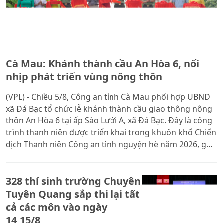
Cà Mau: Khánh thành cầu An Hòa 6, nối
nhịp phát triển vùng nông thôn
(VPL) - Chiều 5/8, Công an tỉnh Cà Mau phối hợp UBND
xã Đá Bạc tổ chức lễ khánh thành cầu giao thông nông
thôn An Hòa 6 tại ấp Sào Lưới A, xã Đá Bạc. Đây là công
trình thanh niên được triển khai trong khuôn khổ Chiến
dịch Thanh niên Công an tình nguyện hè năm 2026, góp
phần hoàn thiện hạ tầng giao thông nông thôn, tạo
điều kiện thuận lợi cho người dân đi lại, giao thương và
328 thí sinh trường Chuyên
thúc đẩy phát triển kinh tế - xã hội địa phương.
Tuyên Quang sắp thi lại tất
cả các môn vào ngày
14,15/8