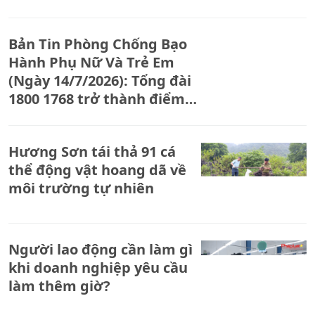
luật, phòng ngừa vi phạm
trong thanh thiếu niên.
Bản Tin Phòng Chống Bạo
Hành Phụ Nữ Và Trẻ Em
(Ngày 14/7/2026): Tổng đài
1800 1768 trở thành điểm
tựa cho phụ nữ và trẻ em
gái bị bạo lực.
Hương Sơn tái thả 91 cá
thể động vật hoang dã về
môi trường tự nhiên
Người lao động cần làm gì
khi doanh nghiệp yêu cầu
làm thêm giờ?