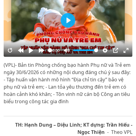
Play
00:00
Restart
Rewind
Play
Forward
Mute
Settings
PIP
Ente
(VPL)- Bản tin Phòng chống bạo hành Phụ nữ và Trẻ em
10s
10s
full
ngày 30/6/2026 có những nội dung đáng chú ý sau đây:
- Tập huấn vận hành mô hình “Địa chỉ tin cậy” bảo vệ
phụ nữ và trẻ em; - Lan tỏa yêu thương đến trẻ em có
hoàn cảnh khó khăn; - Tôn vinh nữ cán bộ Công an tiêu
biểu trong công tác gia đình
TH: Hạnh Dung – Diệu Linh; KT dựng: Trần Hiếu -
Ngọc Thiện
- Theo VPL