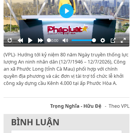
Play
00:00
Restart
Rewind
Play
Forward
Mute
Settings
PIP
Ente
(VPL)- Hướng tới kỷ niệm 80 năm Ngày truyền thống lực
10s
10s
full
lượng An ninh nhân dân (12/7/1946 – 12/7/2026), Công
an xã Phước Long (tỉnh Cà Mau) phối hợp với chính
quyền địa phương và các đơn vị tài trợ tổ chức lễ khởi
công xây dựng cầu Kênh 4.000 tại ấp Phước Hòa A.
Trọng Nghĩa - Hữu Đệ
- Theo VPL
BÌNH LUẬN