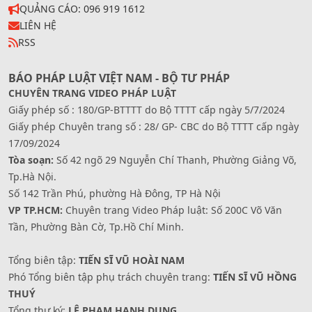
QUẢNG CÁO: 096 919 1612
LIÊN HỆ
RSS
BÁO PHÁP LUẬT VIỆT NAM - BỘ TƯ PHÁP
CHUYÊN TRANG VIDEO PHÁP LUẬT
Giấy phép số : 180/GP-BTTTT do Bộ TTTT cấp ngày 5/7/2024
Giấy phép Chuyên trang số : 28/ GP- CBC do Bộ TTTT cấp ngày
17/09/2024
Tòa soạn:
Số 42 ngõ 29 Nguyễn Chí Thanh, Phường Giảng Võ,
Tp.Hà Nội.
Số 142 Trần Phú, phường Hà Đông, TP Hà Nội
VP TP.HCM:
Chuyên trang Video Pháp luật: Số 200C Võ Văn
Tần, Phường Bàn Cờ, Tp.Hồ Chí Minh.
Tổng biên tập:
TIẾN SĨ VŨ HOÀI NAM
Phó Tổng biên tập phụ trách chuyên trang:
TIẾN SĨ VŨ HỒNG
THUÝ
Tổng thư ký:
LÊ PHẠM HẠNH DUNG