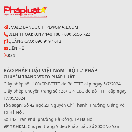
EMAIL: BANDOC.THPL@GMAIL.COM
ĐIỆN THOẠI: 0917 148 188 - 090 5555 722
QUẢNG CÁO: 096 919 1612
LIÊN HỆ
RSS
BÁO PHÁP LUẬT VIỆT NAM - BỘ TƯ PHÁP
CHUYÊN TRANG VIDEO PHÁP LUẬT
Giấy phép số : 180/GP-BTTTT do Bộ TTTT cấp ngày 5/7/2024
Giấy phép Chuyên trang số : 28/ GP- CBC do Bộ TTTT cấp ngày
17/09/2024
Tòa soạn:
Số 42 ngõ 29 Nguyễn Chí Thanh, Phường Giảng Võ,
Tp.Hà Nội.
Số 142 Trần Phú, phường Hà Đông, TP Hà Nội
VP TP.HCM:
Chuyên trang Video Pháp luật: Số 200C Võ Văn