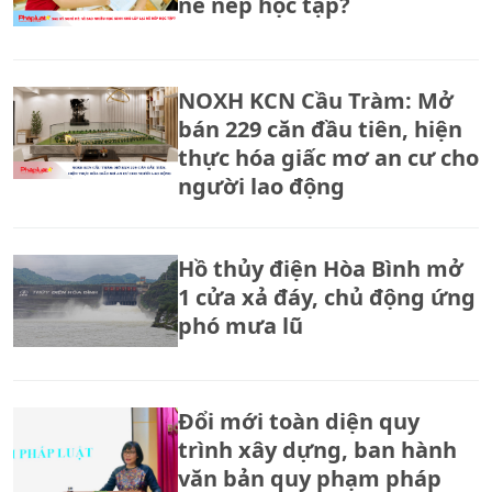
nề nếp học tập?
NOXH KCN Cầu Tràm: Mở
bán 229 căn đầu tiên, hiện
thực hóa giấc mơ an cư cho
người lao động
Hồ thủy điện Hòa Bình mở
1 cửa xả đáy, chủ động ứng
phó mưa lũ
Đổi mới toàn diện quy
trình xây dựng, ban hành
văn bản quy phạm pháp