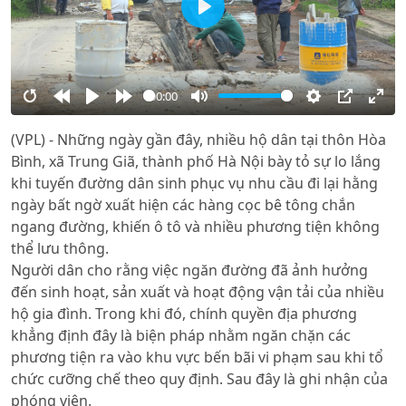
Play
00:00
Restart
Rewind
Play
Forward
Mute
Settings
PIP
Ente
(VPL) - Những ngày gần đây, nhiều hộ dân tại thôn Hòa
10s
10s
full
Bình, xã Trung Giã, thành phố Hà Nội bày tỏ sự lo lắng
khi tuyến đường dân sinh phục vụ nhu cầu đi lại hằng
ngày bất ngờ xuất hiện các hàng cọc bê tông chắn
ngang đường, khiến ô tô và nhiều phương tiện không
thể lưu thông.
Người dân cho rằng việc ngăn đường đã ảnh hưởng
đến sinh hoạt, sản xuất và hoạt động vận tải của nhiều
hộ gia đình. Trong khi đó, chính quyền địa phương
khẳng định đây là biện pháp nhằm ngăn chặn các
phương tiện ra vào khu vực bến bãi vi phạm sau khi tổ
chức cưỡng chế theo quy định. Sau đây là ghi nhận của
phóng viên.