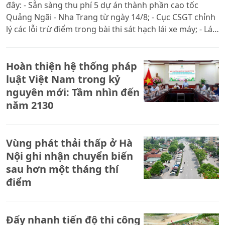
đây: - Sẵn sàng thu phí 5 dự án thành phần cao tốc
Quảng Ngãi - Nha Trang từ ngày 14/8; - Cục CSGT chỉnh
lý các lỗi trừ điểm trong bài thi sát hạch lái xe máy; - Lái
xe vượt ẩu quay phim đăng mạng xã hội, tài xế bị CSGT
xử phạt; - Va chạm xe đầu kéo và xe máy trên tuyến
Hoàn thiện hệ thống pháp
tránh Vinh, 2 người thương vong.
luật Việt Nam trong kỷ
nguyên mới: Tầm nhìn đến
năm 2130
Vùng phát thải thấp ở Hà
Nội ghi nhận chuyển biến
sau hơn một tháng thí
điểm
Đẩy nhanh tiến độ thi công