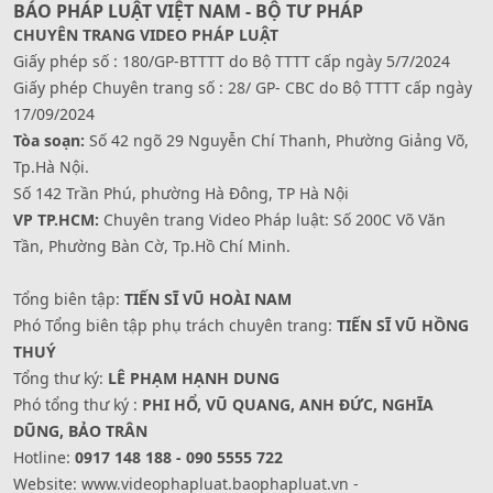
BÁO PHÁP LUẬT VIỆT NAM - BỘ TƯ PHÁP
CHUYÊN TRANG VIDEO PHÁP LUẬT
Giấy phép số : 180/GP-BTTTT do Bộ TTTT cấp ngày 5/7/2024
Giấy phép Chuyên trang số : 28/ GP- CBC do Bộ TTTT cấp ngày
17/09/2024
Tòa soạn:
Số 42 ngõ 29 Nguyễn Chí Thanh, Phường Giảng Võ,
Tp.Hà Nội.
Số 142 Trần Phú, phường Hà Đông, TP Hà Nội
VP TP.HCM:
Chuyên trang Video Pháp luật: Số 200C Võ Văn
Tần, Phường Bàn Cờ, Tp.Hồ Chí Minh.
Tổng biên tập:
TIẾN SĨ VŨ HOÀI NAM
Phó Tổng biên tập phụ trách chuyên trang:
TIẾN SĨ VŨ HỒNG
THUÝ
Tổng thư ký:
LÊ PHẠM HẠNH DUNG
Phó tổng thư ký :
PHI HỔ, VŨ QUANG, ANH ĐỨC, NGHĨA
DŨNG, BẢO TRÂN
Hotline:
0917 148 188 - 090 5555 722
Website: www.videophapluat.baophapluat.vn -