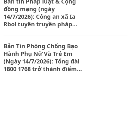
Bản tin Pháp luật & Cộng
đồng mạng (ngày
14/7/2026): Công an xã Ia
Rbol tuyên truyền pháp
luật, phòng ngừa vi phạm
trong thanh thiếu niên.
Bản Tin Phòng Chống Bạo
Hành Phụ Nữ Và Trẻ Em
(Ngày 14/7/2026): Tổng đài
1800 1768 trở thành điểm
tựa cho phụ nữ và trẻ em
gái bị bạo lực.
Hương Sơn tái thả 91 cá
thể động vật hoang dã về
môi trường tự nhiên