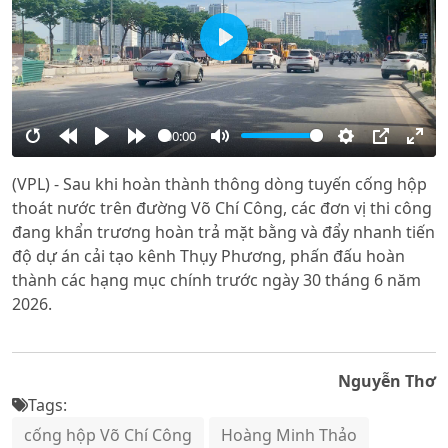
Play
00:00
Restart
Rewind
Play
Forward
Mute
Settings
PIP
Ente
(VPL) - Sau khi hoàn thành thông dòng tuyến cống hộp
10s
10s
full
thoát nước trên đường Võ Chí Công, các đơn vị thi công
đang khẩn trương hoàn trả mặt bằng và đẩy nhanh tiến
độ dự án cải tạo kênh Thụy Phương, phấn đấu hoàn
thành các hạng mục chính trước ngày 30 tháng 6 năm
2026.
Nguyễn Thơ
Tags:
cống hộp Võ Chí Công
Hoàng Minh Thảo