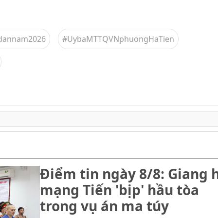
ndannam2026
#UybaMTTQVNphuongHaTien
Điểm tin ngày 8/8: Giang 
mạng Tiến 'bịp' hầu tòa
trong vụ án ma túy