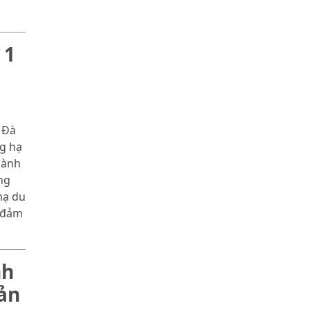
 1
 Đà
g hạ
hành
ng
hạ du
o đảm
nh
ản