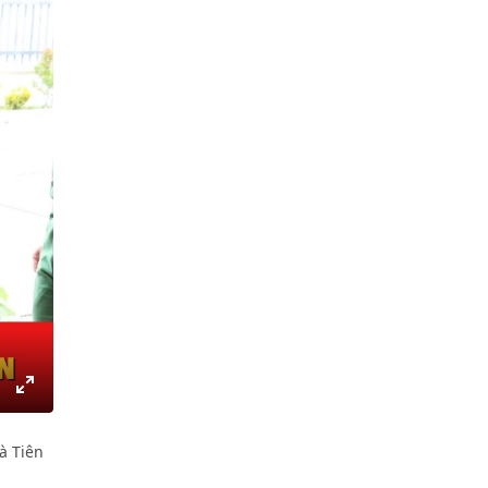
gs
IP
Enter
fullscreen
à Tiên