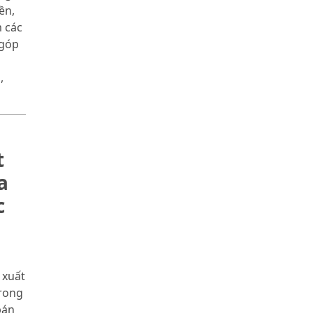
ền,
m các
 góp
,
t
a
c
a
 xuất
trong
bán