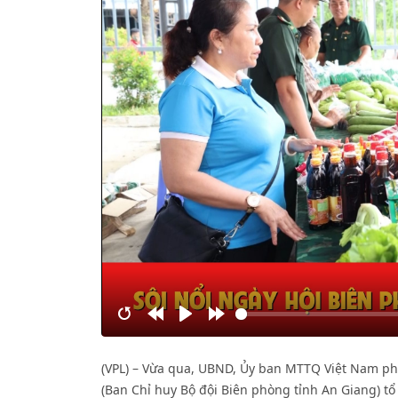
Restart
Rewind
Play
Forward
10s
10s
(VPL) – Vừa qua, UBND, Ủy ban MTTQ Việt Nam ph
(Ban Chỉ huy Bộ đội Biên phòng tỉnh An Giang) t