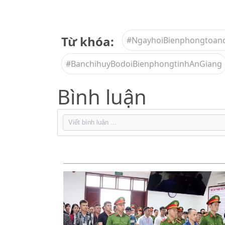
Từ khóa:
#NgayhoiBienphongtoa
#BanchihuyBodoiBienphongtinhAnGiang
Bình luận