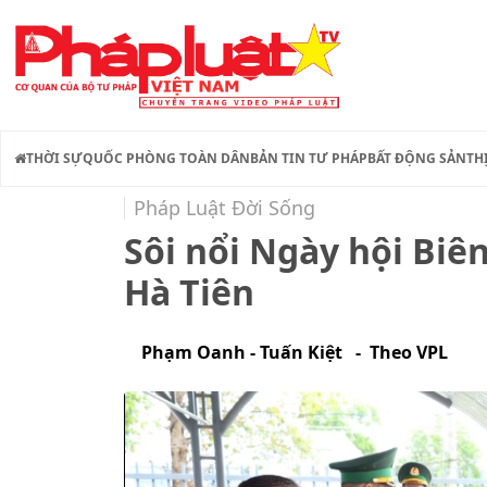
THỜI SỰ
QUỐC PHÒNG TOÀN DÂN
BẢN TIN TƯ PHÁP
BẤT ĐỘNG SẢN
TH
Pháp Luật Đời Sống
Sôi nổi Ngày hội Biê
Hà Tiên
Phạm Oanh - Tuấn Kiệt - Theo VPL