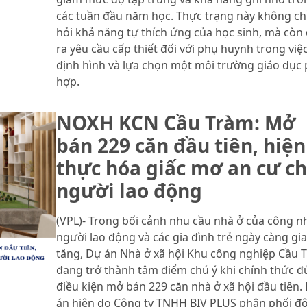
các tuần đầu năm học. Thực trạng này không chỉ
hỏi khả năng tự thích ứng của học sinh, mà còn 
ra yêu cầu cấp thiết đối với phụ huynh trong việ
định hình và lựa chọn một môi trường giáo dục
hợp.
NOXH KCN Cầu Tràm: Mở
bán 229 căn đầu tiên, hiện
thực hóa giấc mơ an cư c
người lao động
(VPL)- Trong bối cảnh nhu cầu nhà ở của công n
người lao động và các gia đình trẻ ngày càng gia
tăng, Dự án Nhà ở xã hội Khu công nghiệp Cầu 
đang trở thành tâm điểm chú ý khi chính thức đ
điều kiện mở bán 229 căn nhà ở xã hội đầu tiên.
án hiện do Công ty TNHH BIV PLUS phân phối đ