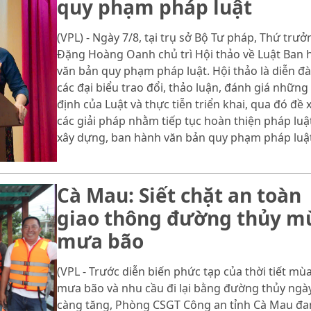
quy phạm pháp luật
(VPL) - Ngày 7/8, tại trụ sở Bộ Tư pháp, Thứ trưở
Đặng Hoàng Oanh chủ trì Hội thảo về Luật Ban 
văn bản quy phạm pháp luật. Hội thảo là diễn đ
các đại biểu trao đổi, thảo luận, đánh giá những
định của Luật và thực tiễn triển khai, qua đó đề 
các giải pháp nhằm tiếp tục hoàn thiện pháp luậ
xây dựng, ban hành văn bản quy phạm pháp luật
Cà Mau: Siết chặt an toàn
giao thông đường thủy m
mưa bão
(VPL - Trước diễn biến phức tạp của thời tiết mù
mưa bão và nhu cầu đi lại bằng đường thủy ngà
càng tăng, Phòng CSGT Công an tỉnh Cà Mau đa