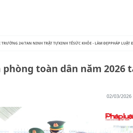
Ị TRƯỜNG 24/7
AN NINH TRẬT TỰ
KINH TẾ
SỨC KHỎE - LÀM ĐẸP
PHÁP LUẬT 
n phòng toàn dân năm 2026 t
02/03/2026