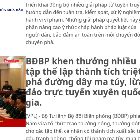
triển khai đồng bộ nhiều giải pháp từ tuyên truy
hướng dẫn đến tuần tra, kiểm soát, xử lý nghiê
hành vi vi phạm. Những giải pháp quyết liệt này
phần nâng cao ý thức chấp hành pháp luật của
người dân, bảo đảm an toàn trên mỗi chuyến đò
chuyến phà.
BĐBP khen thưởng nhiều
tập thể lập thành tích triệ
phá đường dây ma túy, lừ
đảo trực tuyến xuyên quố
gia.
(VPL) - Bộ Tư lệnh Bộ đội Biên phòng (BĐBP) phí
Nam vừa tổ chức trao thưởng nóng, thưởng đột
cho các tập thể, cá nhân có thành tích xuất sắc 
đấu tranh phòng, chống tội phạm ma túy, mua 