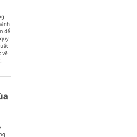
ng
hành
àn để
 quy
xuất
t về
.
ùa
a
y
ng