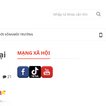
ĐỜI SỐNG
MÔI TRƯỜNG
ại
MẠNG XÃ HỘI
21