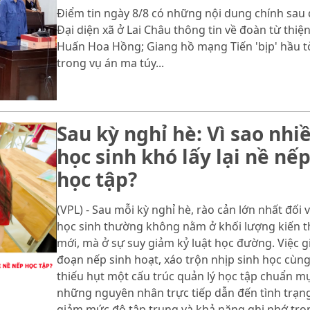
Điểm tin ngày 8/8 có những nội dung chính sau 
Đại diện xã ở Lai Châu thông tin về đoàn từ thiệ
Huấn Hoa Hồng; Giang hồ mạng Tiến 'bịp' hầu t
trong vụ án ma túy...
Sau kỳ nghỉ hè: Vì sao nhi
học sinh khó lấy lại nề nế
học tập?
(VPL) - Sau mỗi kỳ nghỉ hè, rào cản lớn nhất đối v
học sinh thường không nằm ở khối lượng kiến 
mới, mà ở sự suy giảm kỷ luật học đường. Việc g
đoạn nếp sinh hoạt, xáo trộn nhịp sinh học cùn
thiếu hụt một cấu trúc quản lý học tập chuẩn mự
những nguyên nhân trực tiếp dẫn đến tình trạn
giảm mức độ tập trung và khả năng ghi nhớ tro