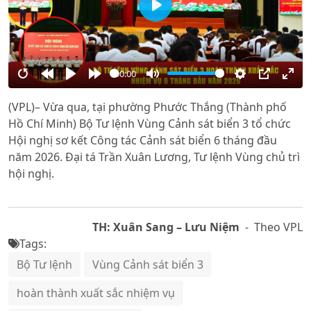
Play
00:00
Restart
Rewind
Play
Forward
Mute
Settings
PIP
Ente
(VPL)– Vừa qua, tại phường Phước Thắng (Thành phố
10s
10s
full
Hồ Chí Minh) Bộ Tư lệnh Vùng Cảnh sát biển 3 tổ chức
Hội nghị sơ kết Công tác Cảnh sát biển 6 tháng đầu
năm 2026. Đại tá Trần Xuân Lương, Tư lệnh Vùng chủ trì
hội nghị.
TH: Xuân Sang – Lưu Niệm
- Theo VPL
Tags:
Bộ Tư lệnh
Vùng Cảnh sát biển 3
hoàn thành xuất sắc nhiệm vụ