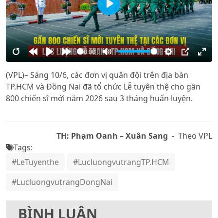
Play
00:00
Restart
Rewind
Play
Forward
Mute
Settings
PIP
Ente
(VPL)– Sáng 10/6, các đơn vị quân đội trên địa bàn
10s
10s
full
TP.HCM và Đồng Nai đã tổ chức Lễ tuyên thệ cho gần
800 chiến sĩ mới năm 2026 sau 3 tháng huấn luyện.
TH: Phạm Oanh – Xuân Sang
- Theo VPL
Tags:
#LeTuyenthe
#LucluongvutrangTP.HCM
#LucluongvutrangDongNai
BÌNH LUẬN