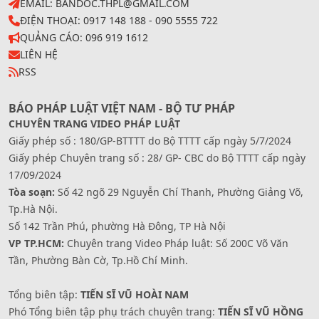
EMAIL: BANDOC.THPL@GMAIL.COM
ĐIỆN THOẠI: 0917 148 188 - 090 5555 722
QUẢNG CÁO: 096 919 1612
LIÊN HỆ
RSS
BÁO PHÁP LUẬT VIỆT NAM - BỘ TƯ PHÁP
CHUYÊN TRANG VIDEO PHÁP LUẬT
Giấy phép số : 180/GP-BTTTT do Bộ TTTT cấp ngày 5/7/2024
Giấy phép Chuyên trang số : 28/ GP- CBC do Bộ TTTT cấp ngày
17/09/2024
Tòa soạn:
Số 42 ngõ 29 Nguyễn Chí Thanh, Phường Giảng Võ,
Tp.Hà Nội.
Số 142 Trần Phú, phường Hà Đông, TP Hà Nội
VP TP.HCM:
Chuyên trang Video Pháp luật: Số 200C Võ Văn
Tần, Phường Bàn Cờ, Tp.Hồ Chí Minh.
Tổng biên tập:
TIẾN SĨ VŨ HOÀI NAM
Phó Tổng biên tập phụ trách chuyên trang:
TIẾN SĨ VŨ HỒNG