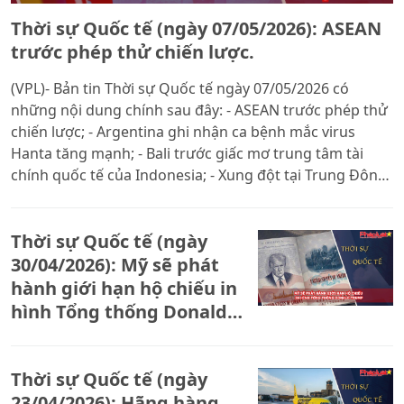
Thời sự Quốc tế (ngày 07/05/2026): ASEAN
trước phép thử chiến lược.
(VPL)- Bản tin Thời sự Quốc tế ngày 07/05/2026 có
những nội dung chính sau đây: - ASEAN trước phép thử
chiến lược; - Argentina ghi nhận ca bệnh mắc virus
Hanta tăng mạnh; - Bali trước giấc mơ trung tâm tài
chính quốc tế của Indonesia; - Xung đột tại Trung Đông:
Liban, Israel tiếp tục hòa đàm tại Mỹ; - Du lịch Nam Cực
bùng nổ kéo theo những rủi ro chết người.
Thời sự Quốc tế (ngày
30/04/2026): Mỹ sẽ phát
hành giới hạn hộ chiếu in
hình Tổng thống Donald
Trump
Thời sự Quốc tế (ngày
23/04/2026): Hãng hàng