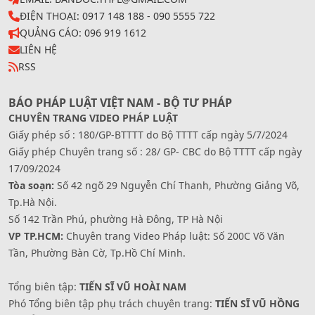
ĐIỆN THOẠI: 0917 148 188 - 090 5555 722
QUẢNG CÁO: 096 919 1612
LIÊN HỆ
RSS
BÁO PHÁP LUẬT VIỆT NAM - BỘ TƯ PHÁP
CHUYÊN TRANG VIDEO PHÁP LUẬT
Giấy phép số : 180/GP-BTTTT do Bộ TTTT cấp ngày 5/7/2024
Giấy phép Chuyên trang số : 28/ GP- CBC do Bộ TTTT cấp ngày
17/09/2024
Tòa soạn:
Số 42 ngõ 29 Nguyễn Chí Thanh, Phường Giảng Võ,
Tp.Hà Nội.
Số 142 Trần Phú, phường Hà Đông, TP Hà Nội
VP TP.HCM:
Chuyên trang Video Pháp luật: Số 200C Võ Văn
Tần, Phường Bàn Cờ, Tp.Hồ Chí Minh.
Tổng biên tập:
TIẾN SĨ VŨ HOÀI NAM
Phó Tổng biên tập phụ trách chuyên trang:
TIẾN SĨ VŨ HỒNG