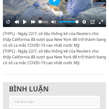
Play
00:00
Restart
Rewind
Play
Forward
Mute
Settings
PIP
Ente
(THPL) - Ngày 22/7, số liệu thống kê của Reuters cho
10s
10s
full
thấy California đã vượt qua New York để trở thành bang
có số ca mắc COVID-19 cao nhất nước Mỹ.
(THPL) - Ngày 22/7, số liệu thống kê của Reuters cho
thấy California đã vượt qua New York để trở thành bang
có số ca mắc COVID-19 cao nhất nước Mỹ.
BÌNH LUẬN