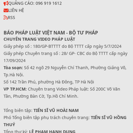
QUẢNG CÁO: 096 919 1612
LIÊN HỆ
RSS
BÁO PHÁP LUẬT VIỆT NAM - BỘ TƯ PHÁP
CHUYÊN TRANG VIDEO PHÁP LUẬT
Giấy phép số : 180/GP-BTTTT do Bộ TTTT cấp ngày 5/7/2024
Giấy phép Chuyên trang số : 28/ GP- CBC do Bộ TTTT cấp ngày
17/09/2024
Tòa soạn:
Số 42 ngõ 29 Nguyễn Chí Thanh, Phường Giảng Võ,
Tp.Hà Nội.
Số 142 Trần Phú, phường Hà Đông, TP Hà Nội
VP TP.HCM:
Chuyên trang Video Pháp luật: Số 200C Võ Văn
Tần, Phường Bàn Cờ, Tp.Hồ Chí Minh.
Tổng biên tập:
TIẾN SĨ VŨ HOÀI NAM
Phó Tổng biên tập phụ trách chuyên trang:
TIẾN SĨ VŨ HỒNG
THUÝ
Tổng thư ký:
LÊ PHẠM HẠNH DUNG