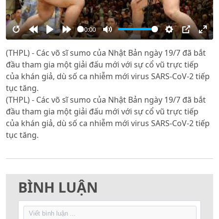
00:00
Restart
Rewind
Play
Forward
Mute
Settings
PIP
Ente
(THPL) - Các võ sĩ sumo của Nhật Bản ngày 19/7 đã bắt
10s
10s
full
đầu tham gia một giải đấu mới với sự cổ vũ trực tiếp
của khán giả, dù số ca nhiễm mới virus SARS-CoV-2 tiếp
tục tăng.
(THPL) - Các võ sĩ sumo của Nhật Bản ngày 19/7 đã bắt
đầu tham gia một giải đấu mới với sự cổ vũ trực tiếp
của khán giả, dù số ca nhiễm mới virus SARS-CoV-2 tiếp
tục tăng.
BÌNH LUẬN