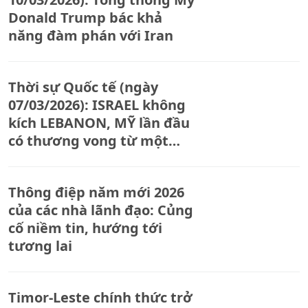
Donald Trump bác khả
năng đàm phán với Iran
Thời sự Quốc tế (ngày
07/03/2026): ISRAEL không
kích LEBANON, MỸ lần đầu
có thương vong từ một
đòn quân sự đến nguy cơ
chiến tranh khu vực TRUNG
Thông điệp năm mới 2026
ĐÔNG
của các nhà lãnh đạo: Củng
cố niềm tin, hướng tới
tương lai
Timor-Leste chính thức trở