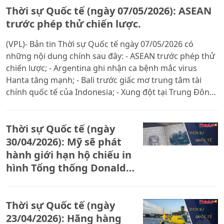
Thời sự Quốc tế (ngày 07/05/2026): ASEAN
trước phép thử chiến lược.
(VPL)- Bản tin Thời sự Quốc tế ngày 07/05/2026 có
những nội dung chính sau đây: - ASEAN trước phép thử
chiến lược; - Argentina ghi nhận ca bệnh mắc virus
Hanta tăng mạnh; - Bali trước giấc mơ trung tâm tài
chính quốc tế của Indonesia; - Xung đột tại Trung Đông:
Liban, Israel tiếp tục hòa đàm tại Mỹ; - Du lịch Nam Cực
bùng nổ kéo theo những rủi ro chết người.
Thời sự Quốc tế (ngày
30/04/2026): Mỹ sẽ phát
hành giới hạn hộ chiếu in
hình Tổng thống Donald
Trump
Thời sự Quốc tế (ngày
23/04/2026): Hãng hàng