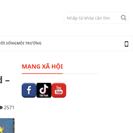
ĐỜI SỐNG
MÔI TRƯỜNG
MẠNG XÃ HỘI
d –
2571