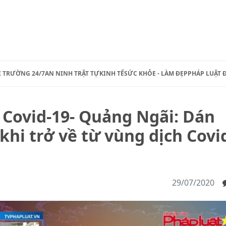
Ị TRƯỜNG 24/7
AN NINH TRẬT TỰ
KINH TẾ
SỨC KHỎE - LÀM ĐẸP
PHÁP LUẬT 
g Covid-19- Quảng Ngãi: Dán
khi trở về từ vùng dịch Covi
29/07/2020