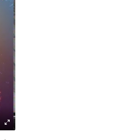
ettings
Enter
fullscreen