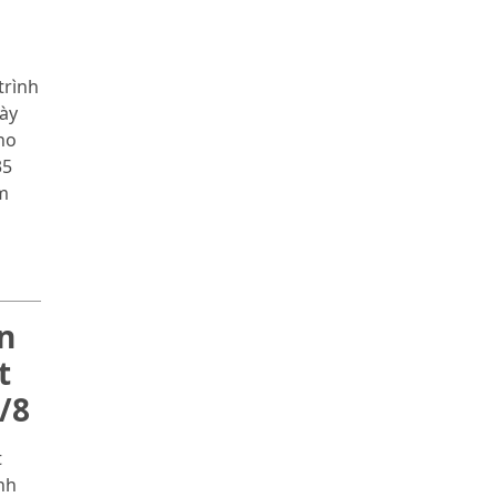
trình
gày
ho
35
ăm
n
t
/8
t
nh