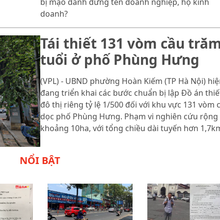
bị mạo danh đứng tên doanh nghiệp, hộ kinh
doanh?
Tái thiết 131 vòm cầu tră
tuổi ở phố Phùng Hưng
(VPL) - UBND phường Hoàn Kiếm (TP Hà Nội) hiệ
đang triển khai các bước chuẩn bị lập Đồ án thiế
đô thị riêng tỷ lệ 1/500 đối với khu vực 131 vòm 
dọc phố Phùng Hưng. Phạm vi nghiên cứu rộng
khoảng 10ha, với tổng chiều dài tuyến hơn 1,7k
NỔI BẬT