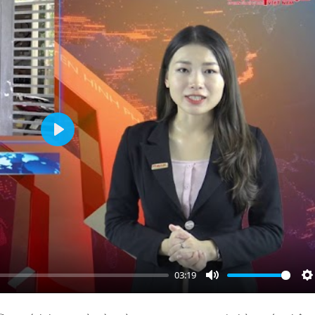
Play
03:19
Mute
S