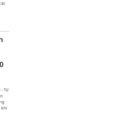
các
h
0
 - Từ
ến
ùng
 khi