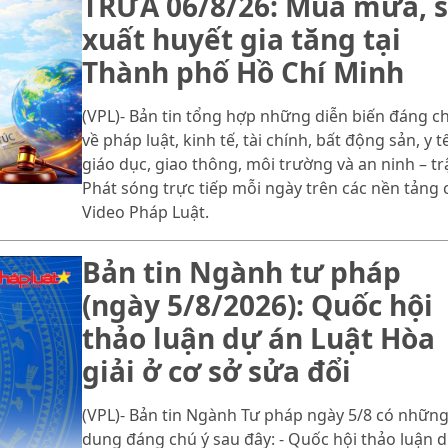
TRƯA 06/8/26: Mùa mưa, s
xuất huyết gia tăng tại
Thành phố Hồ Chí Minh
(VPL)- Bản tin tổng hợp những diễn biến đáng c
về pháp luật, kinh tế, tài chính, bất động sản, y tế
giáo dục, giao thông, môi trường và an ninh – trậ
Phát sóng trực tiếp mỗi ngày trên các nền tảng 
Video Pháp Luật.
Bản tin Ngành tư pháp
(ngày 5/8/2026): Quốc hội
thảo luận dự án Luật Hòa
giải ở cơ sở sửa đổi
(VPL)- Bản tin Ngành Tư pháp ngày 5/8 có những
dung đáng chú ý sau đây: - Quốc hội thảo luận 