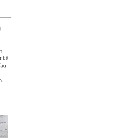
m
n
t kế
cầu
m.