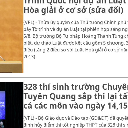
Trình Quốc hội dự án Luật
Hòa giải ở cơ sở (sửa đổi)
(VPL) - Thừa ủy quyền của Thủ tướng Chính phủ 
bày Tờ trình về dự án Luật tại phiên họp sáng n
5/8, Bộ trưởng Bộ Tư pháp Hoàng Thanh Tùng c
biết, dự thảo Luật được kết cấu gồm 5 chương, 
điều (tăng 2 điều so với Luật Hoà giải ở cơ sở n
2013).
328 thí sinh trường Chuyê
Tuyên Quang sắp thi lại tấ
cả các môn vào ngày 14,15
(VPL) - Bộ Giáo dục và Đào tạo (GD&ĐT) đã quyế
định hủy điểm thi tốt nghiệp THPT của 328 thí si