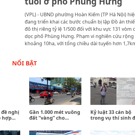
tuổi ở phố Phùng Hưng
(VPL) - UBND phường Hoàn Kiếm (TP Hà Nội) hiệ
đang triển khai các bước chuẩn bị lập Đồ án thiế
đô thị riêng tỷ lệ 1/500 đối với khu vực 131 vòm 
dọc phố Phùng Hưng. Phạm vi nghiên cứu rộng
khoảng 10ha, với tổng chiều dài tuyến hơn 1,7k
NỔI BẬT
 đề nghị
Gần 1.000 mét vuông
Kỷ luật 33 cán bộ
p hợp
đất “vàng” cho
trong vụ thí sinh 
n giữa
thuê… 0 đồng
trường quân đội b
ombank
trả về