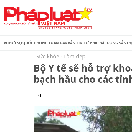
THỜI SỰ
QUỐC PHÒNG TOÀN DÂN
BẢN TIN TƯ PHÁP
BẤT ĐỘNG SẢN
TH
Sức khỏe - Làm đẹp
Bộ Y tế sẽ hỗ trợ kho
bạch hầu cho các tỉ
0