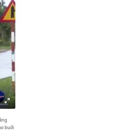
gs
IP
Enter
fullscreen
uảng
ạo buổi