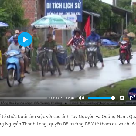
Play
00:00
00:00
Mute
Settin
P
 Y tế tổ chức buổi làm việc với các tỉnh Tây Nguyên và Quảng Nam, Q
ng Nguyễn Thanh Long, quyền Bộ trưởng Bộ Y tế tham dự và chỉ đ