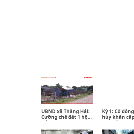
UBND xã Thắng Hải:
Kỳ 1: Cổ đông
Cưỡng chế đất 1 hộ
hủy khẩn cấ
để đền bù 7 hộ (kỳ 1)
đồng ủy quyề
PPIP và Sac