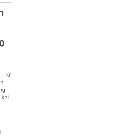
h
0
 - Từ
ến
ùng
 khi
m