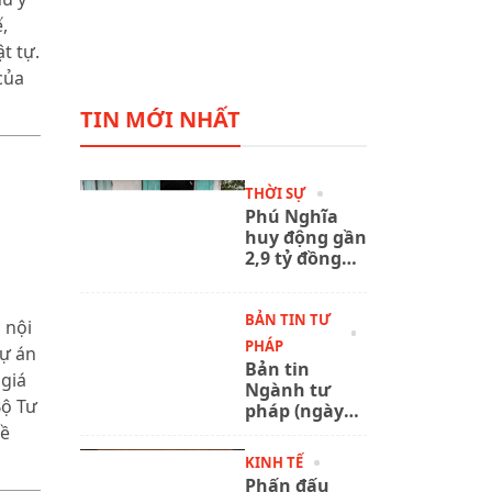
,
t tự.
của
TIN MỚI NHẤT
THỜI SỰ
Phú Nghĩa
huy động gần
2,9 tỷ đồng
xây, sửa 58
mái ấm cho
hộ khó khăn
BẢN TIN TƯ
 nội
PHÁP
dự án
Bản tin
 giá
Ngành tư
Bộ Tư
pháp (ngày
5/8/2026):
đề
Quốc hội
KINH TẾ
thảo luận dự
Phấn đấu