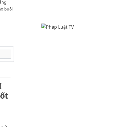
uảng
ạo buổi
I
ốt
hú ý