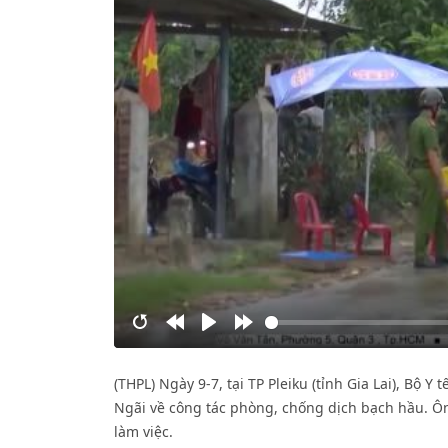
Restart
Rewind
Play
Forward
10s
10s
(THPL) Ngày 9-7, tại TP Pleiku (tỉnh Gia Lai), Bộ
Ngãi về công tác phòng, chống dịch bạch hầu. Ô
làm việc.