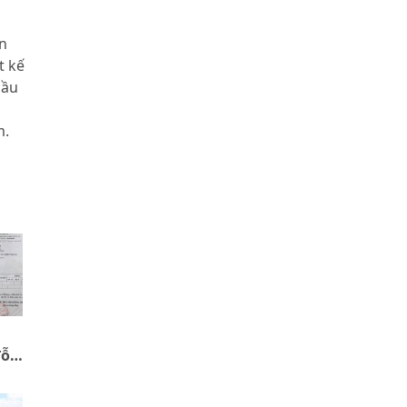
n
t kế
cầu
m.
đỗ
ị