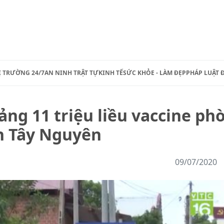
Ị TRƯỜNG 24/7
AN NINH TRẬT TỰ
KINH TẾ
SỨC KHỎE - LÀM ĐẸP
PHÁP LUẬT 
ảng 11 triệu liều vaccine ph
nh Tây Nguyên
09/07/2020