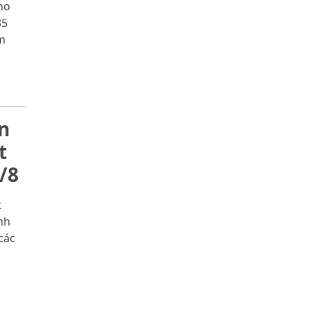
ho
35
ăm
n
t
/8
t
nh
các