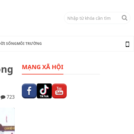
ĐỜI SỐNG
MÔI TRƯỜNG
òng
MẠNG XÃ HỘI
723