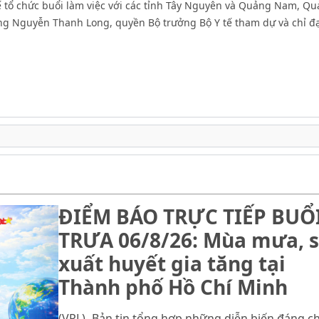
 Y tế tổ chức buổi làm việc với các tỉnh Tây Nguyên và Quảng Nam, Q
ng Nguyễn Thanh Long, quyền Bộ trưởng Bộ Y tế tham dự và chỉ đ
ĐIỂM BÁO TRỰC TIẾP BUỔ
TRƯA 06/8/26: Mùa mưa, s
xuất huyết gia tăng tại
Thành phố Hồ Chí Minh
(VPL)- Bản tin tổng hợp những diễn biến đáng c