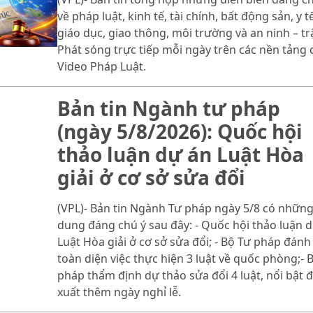
về pháp luật, kinh tế, tài chính, bất động sản, y tế
giáo dục, giao thông, môi trường và an ninh – trậ
Phát sóng trực tiếp mỗi ngày trên các nền tảng 
Video Pháp Luật.
Bản tin Ngành tư pháp
(ngày 5/8/2026): Quốc hội
thảo luận dự án Luật Hòa
giải ở cơ sở sửa đổi
(VPL)- Bản tin Ngành Tư pháp ngày 5/8 có những
dung đáng chú ý sau đây: - Quốc hội thảo luận 
Luật Hòa giải ở cơ sở sửa đổi; - Bộ Tư pháp đánh
toàn diện việc thực hiện 3 luật về quốc phòng;- 
pháp thẩm định dự thảo sửa đổi 4 luật, nổi bật 
xuất thêm ngày nghỉ lễ.