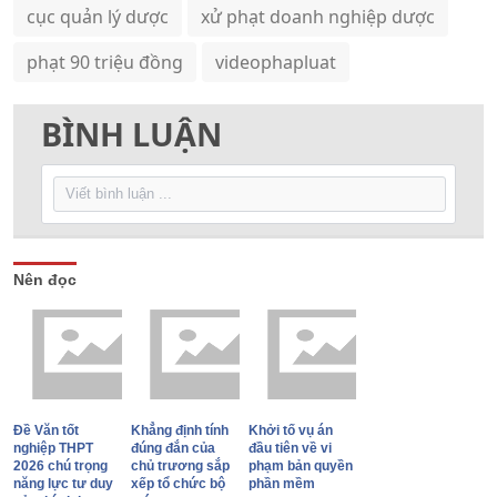
cục quản lý dược
xử phạt doanh nghiệp dược
phạt 90 triệu đồng
videophapluat
BÌNH LUẬN
Nên đọc
Đề Văn tốt
Khẳng định tính
Khởi tố vụ án
nghiệp THPT
đúng đắn của
đầu tiên về vi
2026 chú trọng
chủ trương sắp
phạm bản quyền
năng lực tư duy
xếp tổ chức bộ
phần mềm