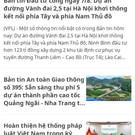
Bản tin Đầu tư công ngay 7/8: Dự án
đường Vành đai 2,5 tại Hà Nội khơi thông
kết nối phía Tây và phía Nam Thủ đô
(VPL) - Một số thông tin nổi bật có trong Bản tin hôm
nay: Dự án đường Vành đai 2,5 tại Hà Nội khơi thông
kết nối phía Tây và phía Nam Thủ đô; Ninh Bình đầu tư
hơn 123 tỉ đồng xây dựng 2 khu tái định cư phục vụ
tuyến đường Thanh Liêm – Cao Bồ (Trục T4); Lào Cai
tăng tốc thi công dự án hạ tầng khu đô thị Tân Lập 260
tỉ đồng; Hải Phòng tăng tốc thi công cầu Nguyễn Trãi
Bản tin An toàn Giao thông
hơn 6.312 tỉ đồng.
số 395: Sẵn sàng thu phí 5
dự án thành phần cao tốc
Quảng Ngãi - Nha Trang từ
ngày 14/8
Hoàn thiện hệ thống pháp
luật Việt Nam trong kỷ