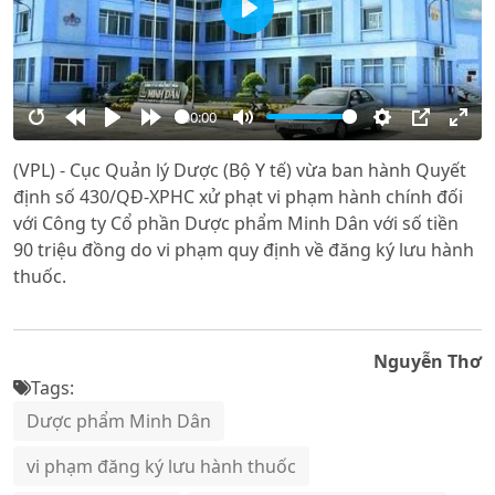
Play
00:00
Restart
Rewind
Play
Forward
Mute
Settings
PIP
Ente
(VPL) - Cục Quản lý Dược (Bộ Y tế) vừa ban hành Quyết
10s
10s
full
định số 430/QĐ-XPHC xử phạt vi phạm hành chính đối
với Công ty Cổ phần Dược phẩm Minh Dân với số tiền
90 triệu đồng do vi phạm quy định về đăng ký lưu hành
thuốc.
Nguyễn Thơ
Tags:
Dược phẩm Minh Dân
vi phạm đăng ký lưu hành thuốc