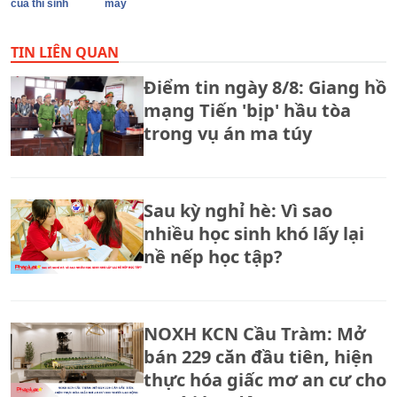
của thí sinh
máy
TIN LIÊN QUAN
Điểm tin ngày 8/8: Giang hồ
mạng Tiến 'bịp' hầu tòa
trong vụ án ma túy
Sau kỳ nghỉ hè: Vì sao
nhiều học sinh khó lấy lại
nề nếp học tập?
NOXH KCN Cầu Tràm: Mở
bán 229 căn đầu tiên, hiện
thực hóa giấc mơ an cư cho