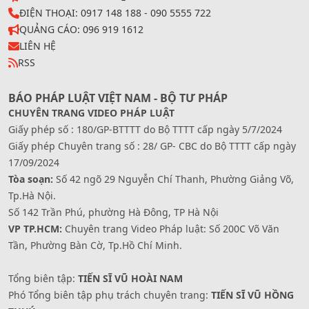
ĐIỆN THOẠI: 0917 148 188 - 090 5555 722
QUẢNG CÁO: 096 919 1612
LIÊN HỆ
RSS
BÁO PHÁP LUẬT VIỆT NAM - BỘ TƯ PHÁP
CHUYÊN TRANG VIDEO PHÁP LUẬT
Giấy phép số : 180/GP-BTTTT do Bộ TTTT cấp ngày 5/7/2024
Giấy phép Chuyên trang số : 28/ GP- CBC do Bộ TTTT cấp ngày
17/09/2024
Tòa soạn:
Số 42 ngõ 29 Nguyễn Chí Thanh, Phường Giảng Võ,
Tp.Hà Nội.
Số 142 Trần Phú, phường Hà Đông, TP Hà Nội
VP TP.HCM:
Chuyên trang Video Pháp luật: Số 200C Võ Văn
Tần, Phường Bàn Cờ, Tp.Hồ Chí Minh.
Tổng biên tập:
TIẾN SĨ VŨ HOÀI NAM
Phó Tổng biên tập phụ trách chuyên trang:
TIẾN SĨ VŨ HỒNG