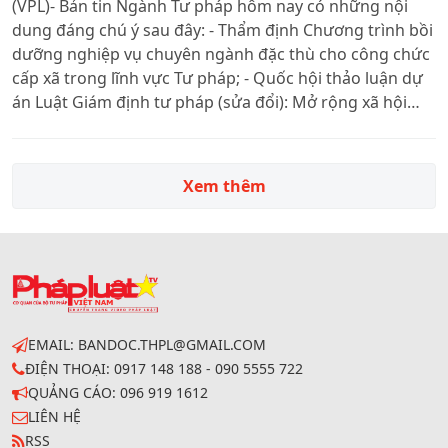
(VPL)- Bản tin Ngành Tư pháp hôm nay có những nội
dung đáng chú ý sau đây: - Thẩm định Chương trình bồi
dưỡng nghiệp vụ chuyên ngành đặc thù cho công chức
cấp xã trong lĩnh vực Tư pháp; - Quốc hội thảo luận dự
án Luật Giám định tư pháp (sửa đổi): Mở rộng xã hội
hóa nhưng bảo đảm quản lý chặt chẽ; - Đoàn công tác
VKSND Tối cao làm việc tại Đồng Nai; - VKSND TP.HCM –
Tiên phong trong chuyển đổi số ngành Kiểm sát; - Làm
Xem thêm
rõ quyền hạn của Văn phòng thi hành án khu vực
EMAIL: BANDOC.THPL@GMAIL.COM
ĐIỆN THOẠI: 0917 148 188 - 090 5555 722
QUẢNG CÁO: 096 919 1612
LIÊN HỆ
RSS