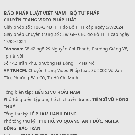
BÁO PHÁP LUẬT VIỆT NAM - BỘ TƯ PHÁP
CHUYÊN TRANG VIDEO PHÁP LUẬT
Giấy phép số : 180/GP-BTTTT do Bộ TTTT cấp ngày 5/7/2024
Giấy phép Chuyên trang số : 28/ GP- CBC do Bộ TTTT cấp ngày
17/09/2024
Tòa soạn:
Số 42 ngõ 29 Nguyễn Chí Thanh, Phường Giảng Võ,
Tp.Hà Nội.
Số 142 Trần Phú, phường Hà Đông, TP Hà Nội
VP TP.HCM:
Chuyên trang Video Pháp luật: Số 200C Võ Văn
Tần, Phường Bàn Cờ, Tp.Hồ Chí Minh.
Tổng biên tập:
TIẾN SĨ VŨ HOÀI NAM
Phó Tổng biên tập phụ trách chuyên trang:
TIẾN SĨ VŨ HỒNG
THUÝ
Tổng thư ký:
LÊ PHẠM HẠNH DUNG
Phó tổng thư ký :
PHI HỔ, VŨ QUANG, ANH ĐỨC, NGHĨA
DŨNG, BẢO TRÂN