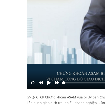
Restart
Rewind
Play
Forward
10s
10s
(VPL)- CTCP Chứng khoán ASAM vừa bị Ủy ban Ch
liên quan giao dịch trái phiếu doanh nghiệp. Cù