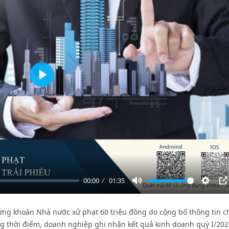
Play
00:00
01:35
Mute
Settin
P
ứng khoán Nhà nước xử phạt 60 triệu đồng do công bố thông tin 
ng thời điểm, doanh nghiệp ghi nhận kết quả kinh doanh quý I/202