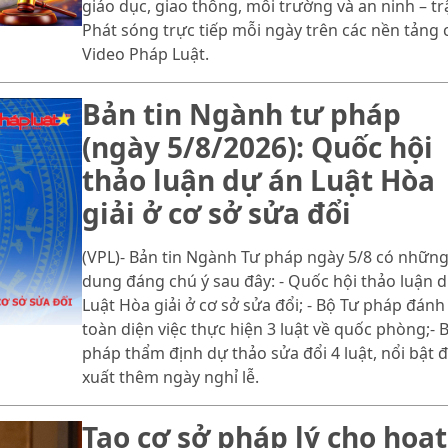
giáo dục, giao thông, môi trường và an ninh – trậ
Phát sóng trực tiếp mỗi ngày trên các nền tảng 
Video Pháp Luật.
Bản tin Ngành tư pháp
(ngày 5/8/2026): Quốc hội
thảo luận dự án Luật Hòa
giải ở cơ sở sửa đổi
(VPL)- Bản tin Ngành Tư pháp ngày 5/8 có những
dung đáng chú ý sau đây: - Quốc hội thảo luận 
Luật Hòa giải ở cơ sở sửa đổi; - Bộ Tư pháp đánh
toàn diện việc thực hiện 3 luật về quốc phòng;- 
pháp thẩm định dự thảo sửa đổi 4 luật, nổi bật 
xuất thêm ngày nghỉ lễ.
Tạo cơ sở pháp lý cho hoạt