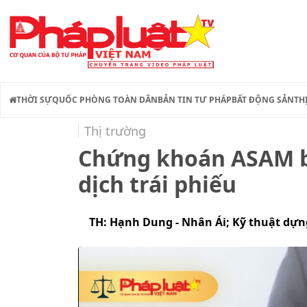
THỜI SỰ
QUỐC PHÒNG TOÀN DÂN
BẢN TIN TƯ PHÁP
BẤT ĐỘNG SẢN
TH
Thị trường
Chứng khoán ASAM bị
dịch trái phiếu
TH: Hạnh Dung - Nhân Ái; Kỹ thuật dự