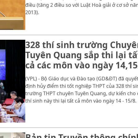
điều (tăng 2 điều so với Luật Hoà giải ở cơ sở n
2013).
328 thí sinh trường Chuyê
Tuyên Quang sắp thi lại tấ
cả các môn vào ngày 14,15
(VPL) - Bộ Giáo dục và Đào tạo (GD&ĐT) đã quyế
định hủy điểm thi tốt nghiệp THPT của 328 thí si
trường THPT chuyên Tuyên Quang, dự kiến cho 
thí sinh này thi lại tất cả môn vào ngày 14 - 15/8.
Bản tin Truyền thông chín