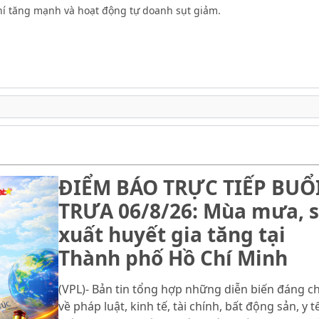
phí tăng mạnh và hoạt động tự doanh sụt giảm.
ĐIỂM BÁO TRỰC TIẾP BUỔ
TRƯA 06/8/26: Mùa mưa, s
xuất huyết gia tăng tại
Thành phố Hồ Chí Minh
(VPL)- Bản tin tổng hợp những diễn biến đáng c
về pháp luật, kinh tế, tài chính, bất động sản, y tế