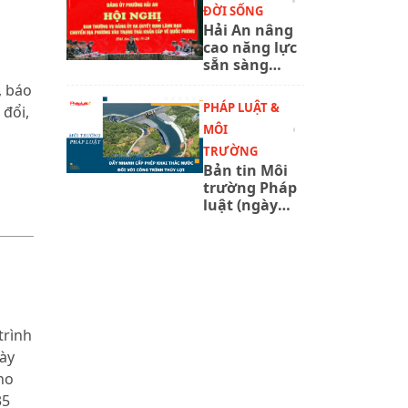
ĐỜI SỐNG
năm 2027
Hải An nâng
cao năng lực
sẵn sàng
chiến đấu
, báo
qua tổng
PHÁP LUẬT &
 đổi,
duyệt diễn
MÔI
tập phòng
thủ
TRƯỜNG
Bản tin Môi
trường Pháp
luật (ngày
6/8/2026):
Đẩy nhanh
cấp phép
khai thác
nước đối với
công trình
thủy lợi.
trình
gày
ho
35