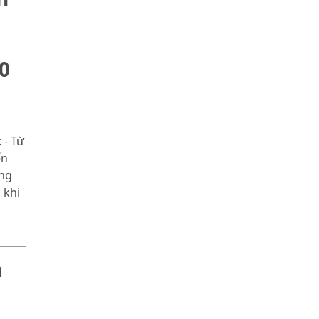
0
 - Từ
ến
ùng
 khi
m