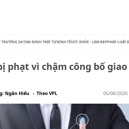
Ị TRƯỜNG 24/7
AN NINH TRẬT TỰ
KINH TẾ
SỨC KHỎE - LÀM ĐẸP
PHÁP LUẬT 
 phạt vì chậm công bố giao
ng: Ngân Hiếu - Theo VPL
05/06/2026