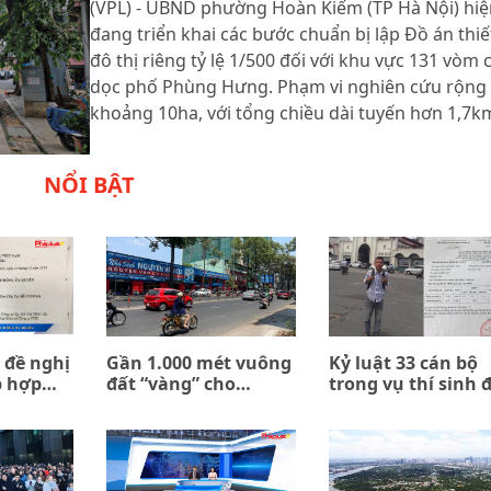
(VPL) - UBND phường Hoàn Kiếm (TP Hà Nội) hiệ
đang triển khai các bước chuẩn bị lập Đồ án thiế
đô thị riêng tỷ lệ 1/500 đối với khu vực 131 vòm 
dọc phố Phùng Hưng. Phạm vi nghiên cứu rộng
khoảng 10ha, với tổng chiều dài tuyến hơn 1,7k
NỔI BẬT
 đề nghị
Gần 1.000 mét vuông
Kỷ luật 33 cán bộ
p hợp
đất “vàng” cho
trong vụ thí sinh 
n giữa
thuê… 0 đồng
trường quân đội b
ombank
trả về