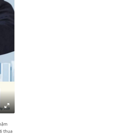
gs
IP
Enter
fullscreen
chậm
6 thua