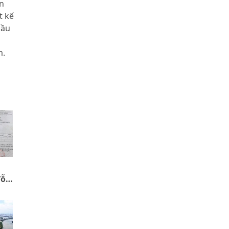
n
t kế
cầu
m.
đỗ
ị