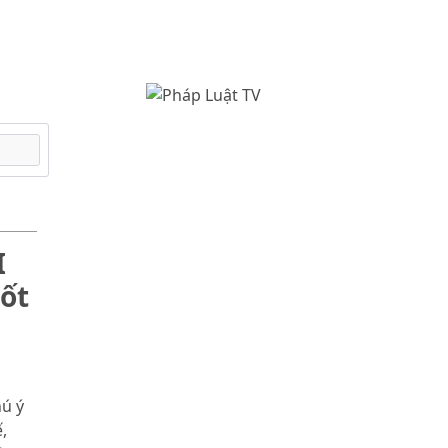
I
ốt
hú ý
,