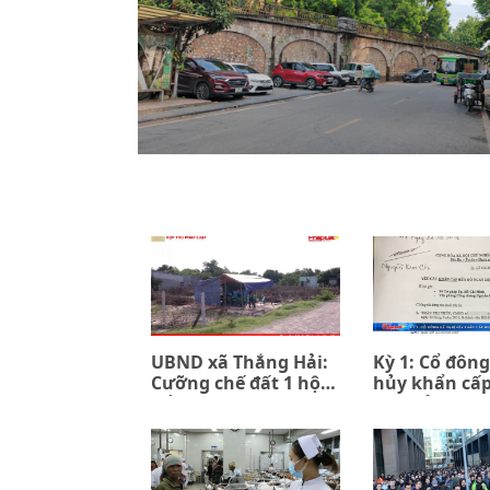
UBND xã Thắng Hải:
Kỳ 1: Cổ đông
Cưỡng chế đất 1 hộ
hủy khẩn cấ
để đền bù 7 hộ (kỳ 1)
đồng ủy quyề
PPIP và Sac