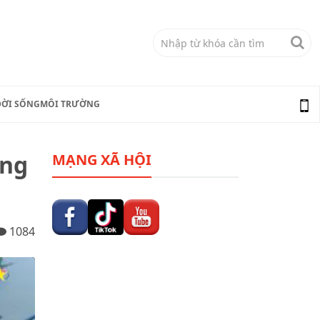
ĐỜI SỐNG
MÔI TRƯỜNG
ông
MẠNG XÃ HỘI
1084