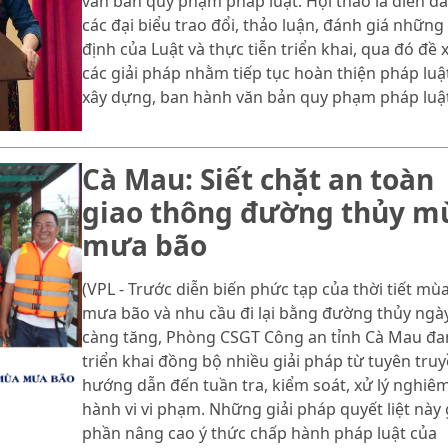
văn bản quy phạm pháp luật. Hội thảo là diễn đ
các đại biểu trao đổi, thảo luận, đánh giá những
định của Luật và thực tiễn triển khai, qua đó đề 
các giải pháp nhằm tiếp tục hoàn thiện pháp luậ
xây dựng, ban hành văn bản quy phạm pháp luật
Cà Mau: Siết chặt an toàn
giao thông đường thủy m
mưa bão
(VPL - Trước diễn biến phức tạp của thời tiết mù
mưa bão và nhu cầu đi lại bằng đường thủy ngà
càng tăng, Phòng CSGT Công an tỉnh Cà Mau đa
triển khai đồng bộ nhiều giải pháp từ tuyên truy
hướng dẫn đến tuần tra, kiểm soát, xử lý nghiê
hành vi vi phạm. Những giải pháp quyết liệt này
phần nâng cao ý thức chấp hành pháp luật của