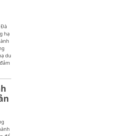
 Đà
g hạ
hành
ng
hạ du
o đảm
nh
ản
ng
hành