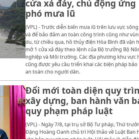
cửa xả đáy, chủ động ứng
phó mưa lũ
(VPL) - Trước diễn biến mưa lũ trên lưu vực sông
và để bảo đảm an toàn công trình cũng như vùn
du, từ chiều qua, hồ thủy điện Hòa Bình đã vận 
mở 1 cửa xả đáy theo lệnh của Bộ trưởng Bộ Nô
nghiệp và Môi trường. Các địa phương khu vực 
cũng được yêu cầu triển khai các biện pháp bả
an toàn cho người dân.
Đổi mới toàn diện quy trì
xây dựng, ban hành văn b
quy phạm pháp luật
(VPL) - Ngày 7/8, tại trụ sở Bộ Tư pháp, Thứ trưở
Đặng Hoàng Oanh chủ trì Hội thảo về Luật Ban 