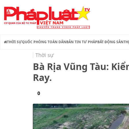
THỜI SỰ
QUỐC PHÒNG TOÀN DÂN
BẢN TIN TƯ PHÁP
BẤT ĐỘNG SẢN
TH
Thời sự
Bà Rịa Vũng Tàu: Kiể
Ray.
0