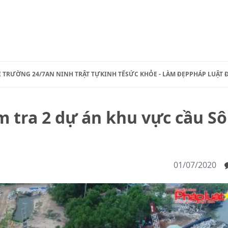
Ị TRƯỜNG 24/7
AN NINH TRẬT TỰ
KINH TẾ
SỨC KHỎE - LÀM ĐẸP
PHÁP LUẬT 
m tra 2 dự án khu vực cầu S
01/07/2020