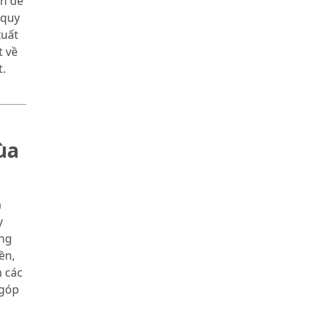
àn để
 quy
xuất
t về
.
ùa
a
y
ng
ền,
m các
 góp