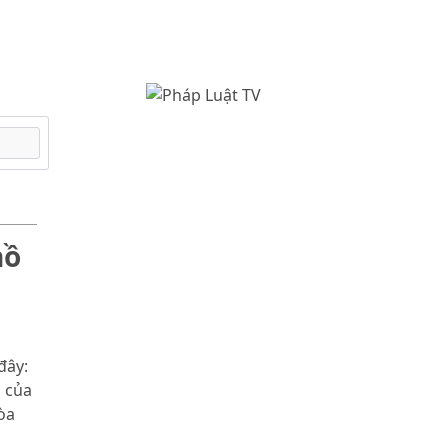
hồ
đây:
n của
òa