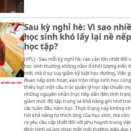
Sau kỳ nghỉ hè: Vì sao nhi
học sinh khó lấy lại nề nế
học tập?
(VPL) - Sau mỗi kỳ nghỉ hè, rào cản lớn nhất đối v
học sinh thường không nằm ở khối lượng kiến 
mới, mà ở sự suy giảm kỷ luật học đường. Việc g
đoạn nếp sinh hoạt, xáo trộn nhịp sinh học cùn
thiếu hụt một cấu trúc quản lý học tập chuẩn mự
những nguyên nhân trực tiếp dẫn đến tình trạn
giảm mức độ tập trung và khả năng ghi nhớ tro
các tuần đầu năm học. Thực trạng này không chỉ
hỏi khả năng tự thích ứng của học sinh, mà còn 
ra yêu cầu cấp thiết đối với phụ huynh trong việ
định hình và lựa chọn một môi trường giáo dục