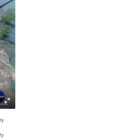
gs
IP
Enter
fullscreen
ty
ty