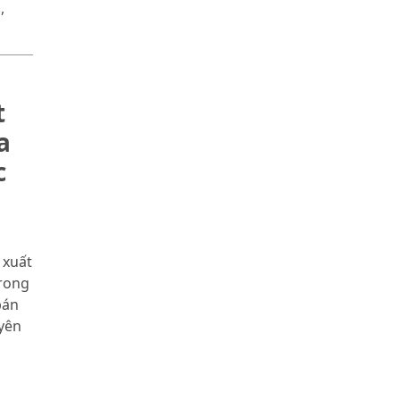
,
t
a
c
a
 xuất
trong
bán
uyên