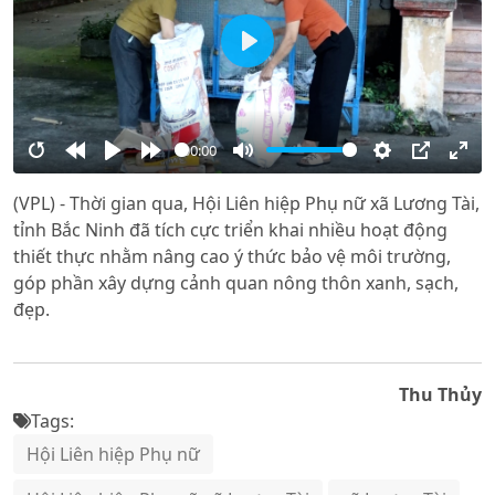
Play
00:00
Restart
Rewind
Play
Forward
Mute
Settings
PIP
Ente
(VPL) - Thời gian qua, Hội Liên hiệp Phụ nữ xã Lương Tài,
10s
10s
full
tỉnh Bắc Ninh đã tích cực triển khai nhiều hoạt động
thiết thực nhằm nâng cao ý thức bảo vệ môi trường,
góp phần xây dựng cảnh quan nông thôn xanh, sạch,
đẹp.
Thu Thủy
Tags:
Hội Liên hiệp Phụ nữ