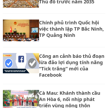
Thủ đô trước năm 2035
Chính phủ trình Quốc hội
việc thành lập TP Bắc Ninh,
TP Quảng Ninh
Công an cảnh báo thủ đoạn
lừa đảo lợi dụng tính năng
“Tick trắng” mới của
Facebook
Cà Mau: Khánh thành cầu
An Hòa 6, nối nhịp phát
triển vùng nông thôn