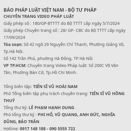
BÁO PHÁP LUẬT VIỆT NAM - BỘ TƯ PHÁP
CHUYÊN TRANG VIDEO PHÁP LUẬT
Giấy phép số : 180/GP-BTTTT do Bộ TTTT cấp ngày 5/7/2024
Giấy phép Chuyên trang số : 28/ GP- CBC do Bộ TTTT cấp ngày
17/09/2024
Tòa soạn:
Số 42 ngõ 29 Nguyễn Chí Thanh, Phường Giảng Võ,
Tp.Hà Nội.
Số 142 Trần Phú, phường Hà Đông, TP Hà Nội
VP TP.HCM:
Chuyên trang Video Pháp luật: Số 200C Võ Văn
Tần, Phường Bàn Cờ, Tp.Hồ Chí Minh.
Tổng biên tập:
TIẾN SĨ VŨ HOÀI NAM
Phó Tổng biên tập phụ trách chuyên trang:
TIẾN SĨ VŨ HỒNG
THUÝ
Tổng thư ký:
LÊ PHẠM HẠNH DUNG
Phó tổng thư ký :
PHI HỔ, VŨ QUANG, ANH ĐỨC, NGHĨA
DŨNG, BẢO TRÂN
Hotline:
0917 148 188 - 090 5555 722