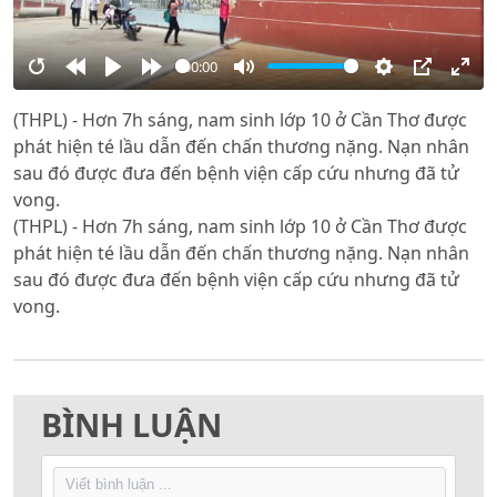
00:00
Restart
Rewind
Play
Forward
Mute
Settings
PIP
Ente
(THPL) - Hơn 7h sáng, nam sinh lớp 10 ở Cần Thơ được
10s
10s
full
phát hiện té lầu dẫn đến chấn thương nặng. Nạn nhân
sau đó được đưa đến bệnh viện cấp cứu nhưng đã tử
vong.
(THPL) - Hơn 7h sáng, nam sinh lớp 10 ở Cần Thơ được
phát hiện té lầu dẫn đến chấn thương nặng. Nạn nhân
sau đó được đưa đến bệnh viện cấp cứu nhưng đã tử
vong.
BÌNH LUẬN