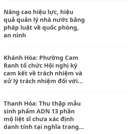
Nâng cao hiệu lực, hiệu
quả quản lý nhà nước bằng
pháp luật về quốc phòng,
an ninh
Khánh Hòa: Phường Cam
Ranh tổ chức Hội nghị ký
cam kết về trách nhiệm và
xử lý trách nhiệm đối với
người đứng đầu, cấp phó
của người đứng đầu cơ
Thanh Hóa: Thu thập mẫu
quan, đơn vị
sinh phẩm ADN 13 phần
mộ liệt sĩ chưa xác định
danh tính tại nghĩa trang