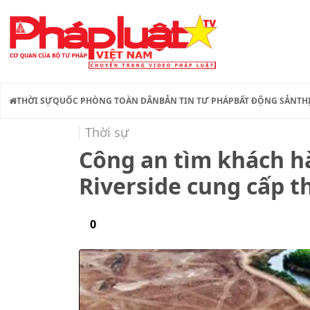
THỜI SỰ
QUỐC PHÒNG TOÀN DÂN
BẢN TIN TƯ PHÁP
BẤT ĐỘNG SẢN
TH
Thời sự
Công an tìm khách 
Riverside cung cấp th
0