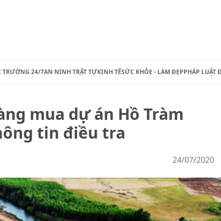
Ị TRƯỜNG 24/7
AN NINH TRẬT TỰ
KINH TẾ
SỨC KHỎE - LÀM ĐẸP
PHÁP LUẬT 
hàng mua dự án Hồ Tràm
ông tin điều tra
24/07/2020