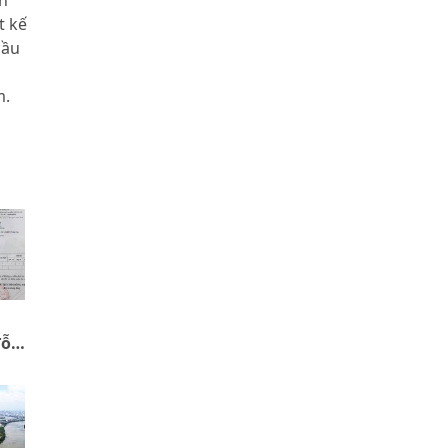
t kế
cầu
m.
đỗ
ị