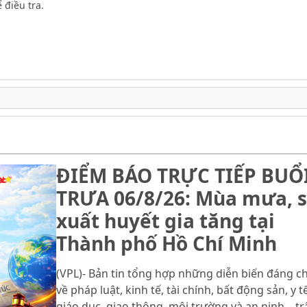
 điều tra.
ĐIỂM BÁO TRỰC TIẾP BUỔ
TRƯA 06/8/26: Mùa mưa, s
xuất huyết gia tăng tại
Thành phố Hồ Chí Minh
(VPL)- Bản tin tổng hợp những diễn biến đáng c
về pháp luật, kinh tế, tài chính, bất động sản, y tế
giáo dục, giao thông, môi trường và an ninh – trậ