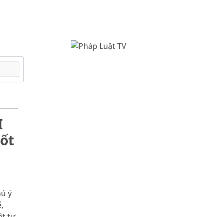
I
ốt
hú ý
,
t tự.