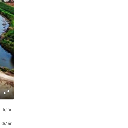
gs
IP
Enter
fullscreen
i dự án
i dự án