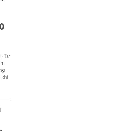
0
 - Từ
ến
ùng
 khi
m
n