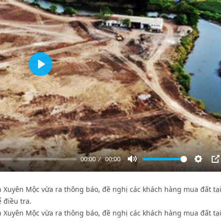
Play
00:00
00:00
Mute
Settin
P
n Xuyên Mộc vừa ra thông báo, đề nghị các khách hàng mua đất tạ
 điều tra.
n Xuyên Mộc vừa ra thông báo, đề nghị các khách hàng mua đất tạ