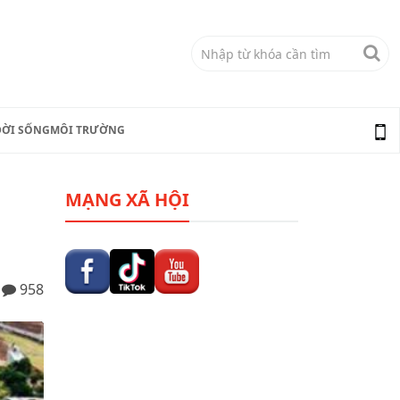
ĐỜI SỐNG
MÔI TRƯỜNG
MẠNG XÃ HỘI
958