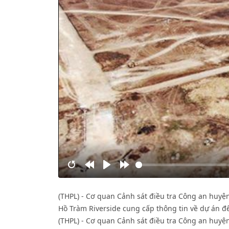
Restart
Rewind
Play
Forward
10s
10s
(THPL) - Cơ quan Cảnh sát điều tra Công an huyệ
Hồ Tràm Riverside cung cấp thông tin về dự án để
(THPL) - Cơ quan Cảnh sát điều tra Công an huyệ