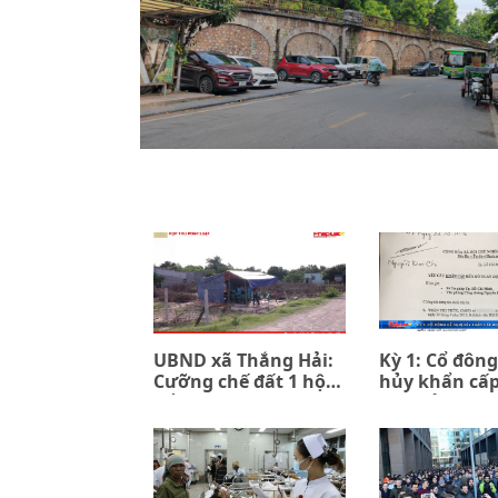
UBND xã Thắng Hải:
Kỳ 1: Cổ đông
Cưỡng chế đất 1 hộ
hủy khẩn cấ
để đền bù 7 hộ (kỳ 1)
đồng ủy quyề
PPIP và Sac