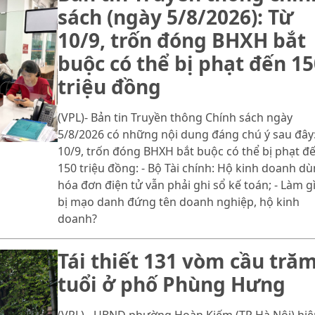
sách (ngày 5/8/2026): Từ
10/9, trốn đóng BHXH bắt
buộc có thể bị phạt đến 15
triệu đồng
(VPL)- Bản tin Truyền thông Chính sách ngày
5/8/2026 có những nội dung đáng chú ý sau đây:
10/9, trốn đóng BHXH bắt buộc có thể bị phạt đ
150 triệu đồng: - Bộ Tài chính: Hộ kinh doanh d
hóa đơn điện tử vẫn phải ghi sổ kế toán; - Làm gì
bị mạo danh đứng tên doanh nghiệp, hộ kinh
doanh?
Tái thiết 131 vòm cầu tră
tuổi ở phố Phùng Hưng
(VPL) - UBND phường Hoàn Kiếm (TP Hà Nội) hiệ