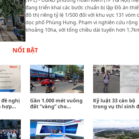
đang triển khai các bước chuẩn bị lập Đồ án thiế
đô thị riêng tỷ lệ 1/500 đối với khu vực 131 vòm 
dọc phố Phùng Hưng. Phạm vi nghiên cứu rộng
khoảng 10ha, với tổng chiều dài tuyến hơn 1,7k
NỔI BẬT
 đề nghị
Gần 1.000 mét vuông
Kỷ luật 33 cán bộ
p hợp
đất “vàng” cho
trong vụ thí sinh 
n giữa
thuê… 0 đồng
trường quân đội b
ombank
trả về