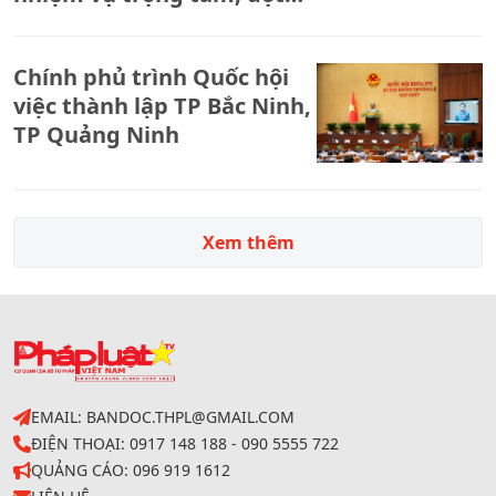
phá 7 tháng đầu năm và
triển khai nhiệm vụ những
Chính phủ trình Quốc hội
tháng cuối năm 2026
việc thành lập TP Bắc Ninh,
TP Quảng Ninh
Xem thêm
EMAIL: BANDOC.THPL@GMAIL.COM
ĐIỆN THOẠI: 0917 148 188 - 090 5555 722
QUẢNG CÁO: 096 919 1612