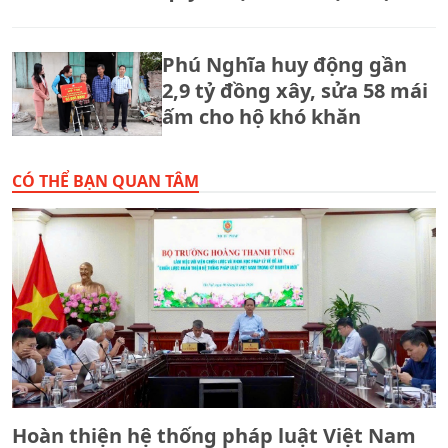
trọng tâm của ngành Tư
pháp
Phú Nghĩa huy động gần
2,9 tỷ đồng xây, sửa 58 mái
ấm cho hộ khó khăn
CÓ THỂ BẠN QUAN TÂM
Hoàn thiện hệ thống pháp luật Việt Nam