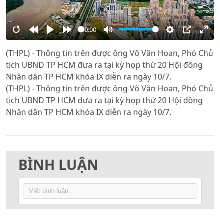
00:00
Restart
Rewind
Play
Forward
Mute
Settings
PIP
Ente
(THPL) - Thông tin trên được ông Võ Văn Hoan, Phó Chủ
10s
10s
full
tịch UBND TP HCM đưa ra tại kỳ họp thứ 20 Hội đồng
Nhân dân TP HCM khóa IX diễn ra ngày 10/7.
(THPL) - Thông tin trên được ông Võ Văn Hoan, Phó Chủ
tịch UBND TP HCM đưa ra tại kỳ họp thứ 20 Hội đồng
Nhân dân TP HCM khóa IX diễn ra ngày 10/7.
BÌNH LUẬN