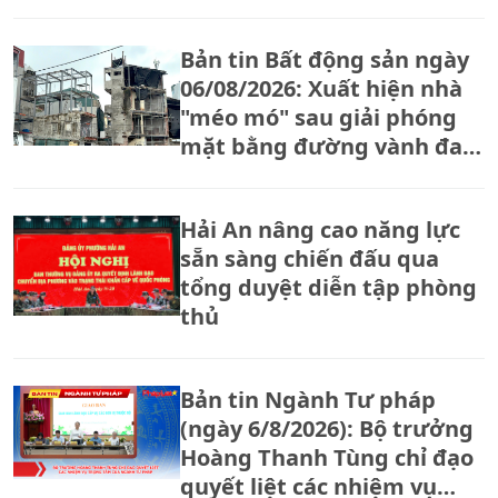
Bản tin Bất động sản ngày
06/08/2026: Xuất hiện nhà
"méo mó" sau giải phóng
mặt bằng đường vành đai
2,5
Hải An nâng cao năng lực
sẵn sàng chiến đấu qua
tổng duyệt diễn tập phòng
thủ
Bản tin Ngành Tư pháp
(ngày 6/8/2026): Bộ trưởng
Hoàng Thanh Tùng chỉ đạo
quyết liệt các nhiệm vụ