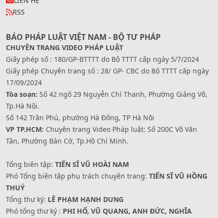
LIÊN HỆ
RSS
BÁO PHÁP LUẬT VIỆT NAM - BỘ TƯ PHÁP
CHUYÊN TRANG VIDEO PHÁP LUẬT
Giấy phép số : 180/GP-BTTTT do Bộ TTTT cấp ngày 5/7/2024
Giấy phép Chuyên trang số : 28/ GP- CBC do Bộ TTTT cấp ngày
17/09/2024
Tòa soạn:
Số 42 ngõ 29 Nguyễn Chí Thanh, Phường Giảng Võ,
Tp.Hà Nội.
Số 142 Trần Phú, phường Hà Đông, TP Hà Nội
VP TP.HCM:
Chuyên trang Video Pháp luật: Số 200C Võ Văn
Tần, Phường Bàn Cờ, Tp.Hồ Chí Minh.
Tổng biên tập:
TIẾN SĨ VŨ HOÀI NAM
Phó Tổng biên tập phụ trách chuyên trang:
TIẾN SĨ VŨ HỒNG
THUÝ
Tổng thư ký:
LÊ PHẠM HẠNH DUNG
Phó tổng thư ký :
PHI HỔ, VŨ QUANG, ANH ĐỨC, NGHĨA