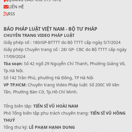
LIÊN HỆ
RSS
BÁO PHÁP LUẬT VIỆT NAM - BỘ TƯ PHÁP
CHUYÊN TRANG VIDEO PHÁP LUẬT
Giấy phép số : 180/GP-BTTTT do Bộ TTTT cấp ngày 5/7/2024
Giấy phép Chuyên trang số : 28/ GP- CBC do Bộ TTTT cấp ngày
17/09/2024
Tòa soạn:
Số 42 ngõ 29 Nguyễn Chí Thanh, Phường Giảng Võ,
Tp.Hà Nội.
Số 142 Trần Phú, phường Hà Đông, TP Hà Nội
VP TP.HCM:
Chuyên trang Video Pháp luật: Số 200C Võ Văn
Tần, Phường Bàn Cờ, Tp.Hồ Chí Minh.
Tổng biên tập:
TIẾN SĨ VŨ HOÀI NAM
Phó Tổng biên tập phụ trách chuyên trang:
TIẾN SĨ VŨ HỒNG
THUÝ
Tổng thư ký:
LÊ PHẠM HẠNH DUNG