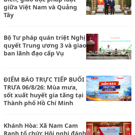
giữa Việt Nam và Quảng
Tây
Bộ Tư pháp quán triệt Nghị
quyết Trung ương 3 và giao
ban lãnh đạo cấp Vụ
ĐIỂM BÁO TRỰC TIẾP BUỔI
TRƯA 06/8/26: Mùa mưa,
sốt xuất huyết gia tăng tại
Thành phố Hồ Chí Minh
Khánh Hòa: Xã Nam Cam
Ranh tổ chức Hội nghị đánh