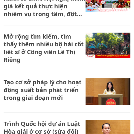
giá kết quả thực hiện
nhiệm vụ trọng tâm, đột
phá 7 tháng đầu năm và
triển khai nhiệm vụ những
Mở rộng tìm kiếm, tìm
tháng cuối năm 2026
thấy thêm nhiều bộ hài cốt
liệt sĩ ở Công viên Lê Thị
Riêng
Tạo cơ sở pháp lý cho hoạt
động xuất bản phát triển
trong giai đoạn mới
Trình Quốc hội dự án Luật
Hòa giải ở cơ sở (sửa đổi)