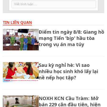
TIN LIÊN QUAN
Điểm tin ngày 8/8: Giang hồ
mạng Tiến 'bịp' hầu tòa
trong vụ án ma túy
Sau kỳ nghỉ hè: Vì sao
nhiều học sinh khó lấy lại
nề nếp học tập?
NOXH KCN Cầu Tràm: Mở
bán 229 căn đầu tiên, hiện