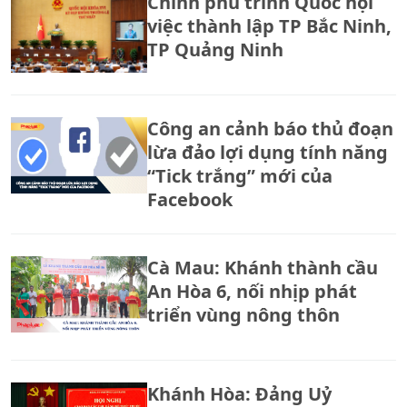
Chính phủ trình Quốc hội
việc thành lập TP Bắc Ninh,
TP Quảng Ninh
Công an cảnh báo thủ đoạn
lừa đảo lợi dụng tính năng
“Tick trắng” mới của
Facebook
Cà Mau: Khánh thành cầu
An Hòa 6, nối nhịp phát
triển vùng nông thôn
Khánh Hòa: Đảng Uỷ