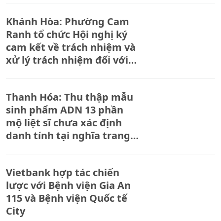
Khánh Hòa: Phường Cam
Ranh tổ chức Hội nghị ký
cam kết về trách nhiệm và
xử lý trách nhiệm đối với
người đứng đầu, cấp phó
của người đứng đầu cơ
Thanh Hóa: Thu thập mẫu
quan, đơn vị
sinh phẩm ADN 13 phần
mộ liệt sĩ chưa xác định
danh tính tại nghĩa trang
Liệt sĩ Nông Cống
Vietbank hợp tác chiến
lược với Bệnh viện Gia An
115 và Bệnh viện Quốc tế
City