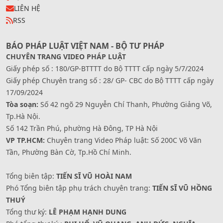
LIÊN HỆ
RSS
BÁO PHÁP LUẬT VIỆT NAM - BỘ TƯ PHÁP
CHUYÊN TRANG VIDEO PHÁP LUẬT
Giấy phép số : 180/GP-BTTTT do Bộ TTTT cấp ngày 5/7/2024
Giấy phép Chuyên trang số : 28/ GP- CBC do Bộ TTTT cấp ngày
17/09/2024
Tòa soạn:
Số 42 ngõ 29 Nguyễn Chí Thanh, Phường Giảng Võ,
Tp.Hà Nội.
Số 142 Trần Phú, phường Hà Đông, TP Hà Nội
VP TP.HCM:
Chuyên trang Video Pháp luật: Số 200C Võ Văn
Tần, Phường Bàn Cờ, Tp.Hồ Chí Minh.
Tổng biên tập:
TIẾN SĨ VŨ HOÀI NAM
Phó Tổng biên tập phụ trách chuyên trang:
TIẾN SĨ VŨ HỒNG
THUÝ
Tổng thư ký:
LÊ PHẠM HẠNH DUNG