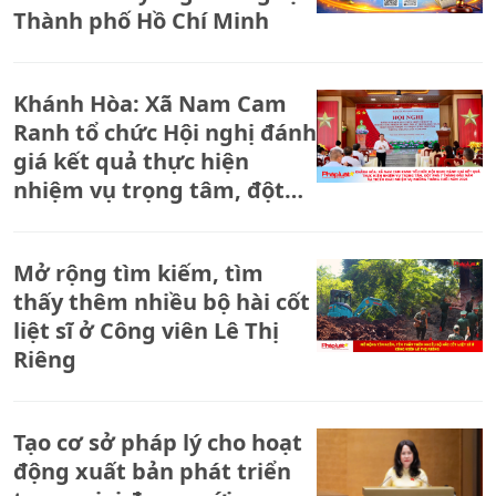
Thành phố Hồ Chí Minh
Khánh Hòa: Xã Nam Cam
Ranh tổ chức Hội nghị đánh
giá kết quả thực hiện
nhiệm vụ trọng tâm, đột
phá 7 tháng đầu năm và
triển khai nhiệm vụ những
Mở rộng tìm kiếm, tìm
tháng cuối năm 2026
thấy thêm nhiều bộ hài cốt
liệt sĩ ở Công viên Lê Thị
Riêng
Tạo cơ sở pháp lý cho hoạt
động xuất bản phát triển