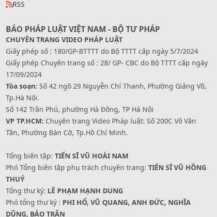
RSS
BÁO PHÁP LUẬT VIỆT NAM - BỘ TƯ PHÁP
CHUYÊN TRANG VIDEO PHÁP LUẬT
Giấy phép số : 180/GP-BTTTT do Bộ TTTT cấp ngày 5/7/2024
Giấy phép Chuyên trang số : 28/ GP- CBC do Bộ TTTT cấp ngày
17/09/2024
Tòa soạn:
Số 42 ngõ 29 Nguyễn Chí Thanh, Phường Giảng Võ,
Tp.Hà Nội.
Số 142 Trần Phú, phường Hà Đông, TP Hà Nội
VP TP.HCM:
Chuyên trang Video Pháp luật: Số 200C Võ Văn
Tần, Phường Bàn Cờ, Tp.Hồ Chí Minh.
Tổng biên tập:
TIẾN SĨ VŨ HOÀI NAM
Phó Tổng biên tập phụ trách chuyên trang:
TIẾN SĨ VŨ HỒNG
THUÝ
Tổng thư ký:
LÊ PHẠM HẠNH DUNG
Phó tổng thư ký :
PHI HỔ, VŨ QUANG, ANH ĐỨC, NGHĨA
DŨNG, BẢO TRÂN