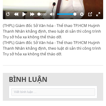
00:00
Restart
Rewind
Play
Forward
Mute
Settings
PIP
Ente
(THPL) Giám đốc Sở Văn hóa - Thể thao TP.HCM Huỳnh
10s
10s
full
Thanh Nhân khẳng định, theo luật di sản thì công trình
Trụ sở hỏa xa không thể tháo dỡ.
(THPL) Giám đốc Sở Văn hóa - Thể thao TP.HCM Huỳnh
Thanh Nhân khẳng định, theo luật di sản thì công trình
Trụ sở hỏa xa không thể tháo dỡ.
BÌNH LUẬN