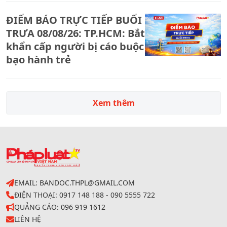
ĐIỂM BÁO TRỰC TIẾP BUỔI
TRƯA 08/08/26: TP.HCM: Bắt
khẩn cấp người bị cáo buộc
bạo hành trẻ
Xem thêm
EMAIL: BANDOC.THPL@GMAIL.COM
ĐIỆN THOẠI: 0917 148 188 - 090 5555 722
QUẢNG CÁO: 096 919 1612
LIÊN HỆ