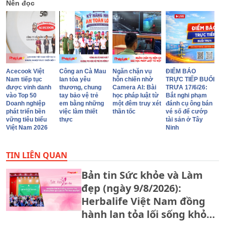
Nên đọc
Acecook Việt
Công an Cà Mau
Ngăn chặn vụ
ĐIỂM BÁO
Nam tiếp tục
lan tỏa yêu
hỗn chiến nhờ
TRỰC TIẾP BUỔI
được vinh danh
thương, chung
Camera AI: Bài
TRƯA 17/6/26:
vào Top 50
tay bảo vệ trẻ
học pháp luật từ
Bắt nghi phạm
Doanh nghiệp
em bằng những
một đêm truy xét
đánh cụ ông bán
phát triển bền
việc làm thiết
thần tốc
vé số để cướp
vững tiêu biểu
thực
tài sản ở Tây
Việt Nam 2026
Ninh
TIN LIÊN QUAN
Bản tin Sức khỏe và Làm
đẹp (ngày 9/8/2026):
Herbalife Việt Nam đồng
hành lan tỏa lối sống khỏe