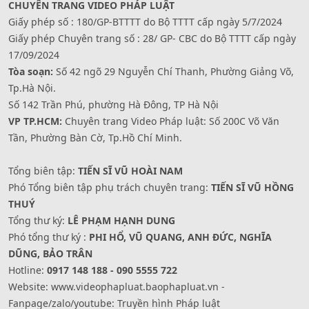
CHUYÊN TRANG VIDEO PHÁP LUẬT
Giấy phép số : 180/GP-BTTTT do Bộ TTTT cấp ngày 5/7/2024
Giấy phép Chuyên trang số : 28/ GP- CBC do Bộ TTTT cấp ngày
17/09/2024
Tòa soạn:
Số 42 ngõ 29 Nguyễn Chí Thanh, Phường Giảng Võ,
Tp.Hà Nội.
Số 142 Trần Phú, phường Hà Đông, TP Hà Nội
VP TP.HCM:
Chuyên trang Video Pháp luật: Số 200C Võ Văn
Tần, Phường Bàn Cờ, Tp.Hồ Chí Minh.
Tổng biên tập:
TIẾN SĨ VŨ HOÀI NAM
Phó Tổng biên tập phụ trách chuyên trang:
TIẾN SĨ VŨ HỒNG
THUÝ
Tổng thư ký:
LÊ PHẠM HẠNH DUNG
Phó tổng thư ký :
PHI HỔ, VŨ QUANG, ANH ĐỨC, NGHĨA
DŨNG, BẢO TRÂN
Hotline:
0917 148 188 - 090 5555 722
Website: www.videophapluat.baophapluat.vn -
Fanpage/zalo/youtube: Truyền hình Pháp luật