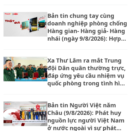
qua cuộc thi "Tôi khỏe đẹp
hơn"
Bản tin chung tay cùng
doanh nghiệp phòng chống
Hàng gian- Hàng giả- Hàng
nhái (ngày 9/8/2026): Hợp
tác xã tăng bảo vệ thương
hiệu trước tình trạng hàng
Xa Thư Lâm ra mắt Trung
giả, hàng nhái
đội Dân quân thường trực,
đáp ứng yêu cầu nhiệm vụ
quốc phòng trong tình hình
mới
Bản tin Người Việt năm
Châu (9/8/2026): Phát huy
nguồn lực người Việt Nam
ở nước ngoài vì sự phát