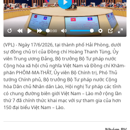
Play
00:00
Restart
Rewind
Play
Forward
Mute
Settings
PIP
Ente
(VPL) - Ngày 17/6/2026, tại thành phố Hải Phòng, dưới
10s
10s
full
sự đồng chủ trì của Đồng chí Hoàng Thanh Tùng, Ủy
viên Trung ương Đảng, Bộ trưởng Bộ Tư pháp nước
Cộng hòa xã hội chủ nghĩa Việt Nam và Đồng chí Khăm-
phăn PHÔM-MA-THẮT, Ủy viên Bộ Chính trị, Phó Thủ
tướng Chính phủ, Bộ trưởng Bộ Tư pháp nước Cộng
hòa Dân chủ Nhân dân Lào, Hội nghị Tư pháp các tỉnh
có chung đường biên giới Việt Nam – Lào mở rộng lần
thứ 7 đã chính thức khai mạc với sự tham gia của hơn
150 đại biểu Việt Nam – Lào.
Nhóm PV