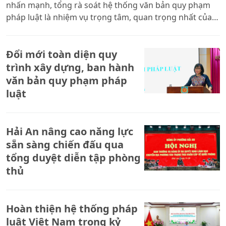
nhấn mạnh, tổng rà soát hệ thống văn bản quy phạm
pháp luật là nhiệm vụ trọng tâm, quan trọng nhất của
Bộ Tư pháp trong 6 tháng cuối năm. Khối lượng công
việc rất lớn trong khi thời gian thực hiện ngắn, do đó
Đổi mới toàn diện quy
toàn ngành phải tập trung cao độ, bảo đảm các mốc
tiến độ đã được xác định bởi đây là những mốc thời
trình xây dựng, ban hành
gian không thể trì hoãn. Cùng dự có Thứ trưởng Đặng
văn bản quy phạm pháp
Hoàng Oanh.
luật
Hải An nâng cao năng lực
sẵn sàng chiến đấu qua
tổng duyệt diễn tập phòng
thủ
Hoàn thiện hệ thống pháp
luật Việt Nam trong kỷ