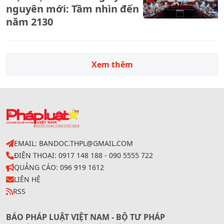
nguyên mới: Tầm nhìn đến
năm 2130
Xem thêm
EMAIL: BANDOC.THPL@GMAIL.COM
ĐIỆN THOẠI: 0917 148 188 - 090 5555 722
QUẢNG CÁO: 096 919 1612
LIÊN HỆ
RSS
BÁO PHÁP LUẬT VIỆT NAM - BỘ TƯ PHÁP