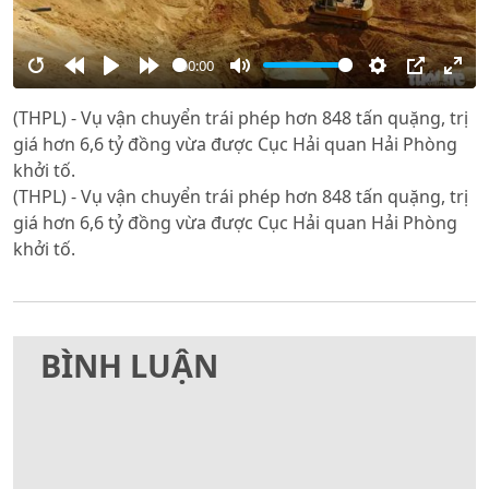
00:00
Restart
Rewind
Play
Forward
Mute
Settings
PIP
Ente
(THPL) - Vụ vận chuyển trái phép hơn 848 tấn quặng, trị
10s
10s
full
giá hơn 6,6 tỷ đồng vừa được Cục Hải quan Hải Phòng
khởi tố.
(THPL) - Vụ vận chuyển trái phép hơn 848 tấn quặng, trị
giá hơn 6,6 tỷ đồng vừa được Cục Hải quan Hải Phòng
khởi tố.
BÌNH LUẬN