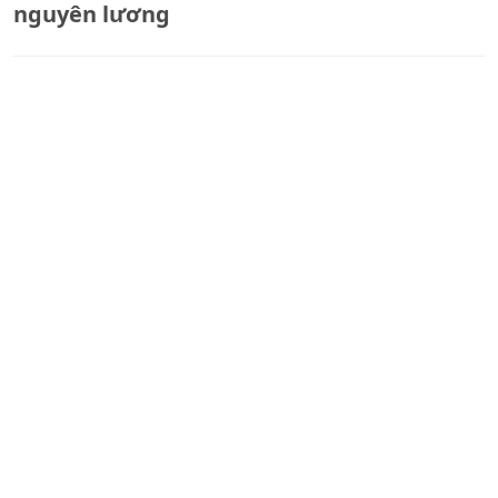
nguyên lương
Nâng cao hiệu lực, hiệu
quả quản lý nhà nước bằng
pháp luật về quốc phòng,
an ninh
Xem thêm
EMAIL: BANDOC.THPL@GMAIL.COM
ĐIỆN THOẠI: 0917 148 188 - 090 5555 722