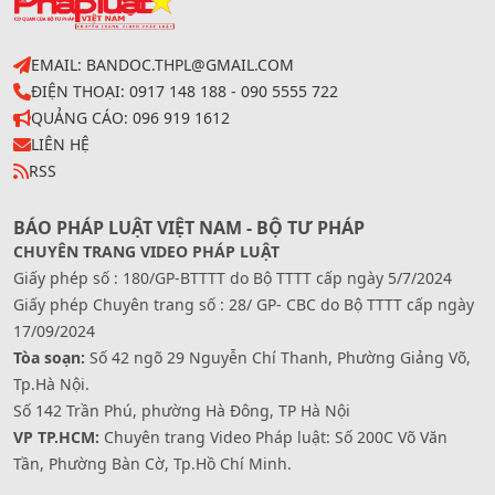
EMAIL: BANDOC.THPL@GMAIL.COM
ĐIỆN THOẠI: 0917 148 188 - 090 5555 722
QUẢNG CÁO: 096 919 1612
LIÊN HỆ
RSS
BÁO PHÁP LUẬT VIỆT NAM - BỘ TƯ PHÁP
CHUYÊN TRANG VIDEO PHÁP LUẬT
Giấy phép số : 180/GP-BTTTT do Bộ TTTT cấp ngày 5/7/2024
Giấy phép Chuyên trang số : 28/ GP- CBC do Bộ TTTT cấp ngày
17/09/2024
Tòa soạn:
Số 42 ngõ 29 Nguyễn Chí Thanh, Phường Giảng Võ,
Tp.Hà Nội.
Số 142 Trần Phú, phường Hà Đông, TP Hà Nội
VP TP.HCM:
Chuyên trang Video Pháp luật: Số 200C Võ Văn
Tần, Phường Bàn Cờ, Tp.Hồ Chí Minh.