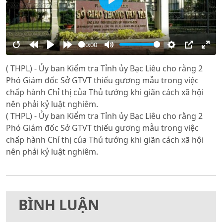
Play
00:00
Restart
Rewind
Play
Forward
Mute
Settings
PIP
Ente
( THPL) - Ủy ban Kiểm tra Tỉnh ủy Bạc Liêu cho rằng 2
10s
10s
full
Phó Giám đốc Sở GTVT thiếu gương mẫu trong việc
chấp hành Chỉ thị của Thủ tướng khi giãn cách xã hội
nên phải kỷ luật nghiêm.
( THPL) - Ủy ban Kiểm tra Tỉnh ủy Bạc Liêu cho rằng 2
Phó Giám đốc Sở GTVT thiếu gương mẫu trong việc
chấp hành Chỉ thị của Thủ tướng khi giãn cách xã hội
nên phải kỷ luật nghiêm.
BÌNH LUẬN