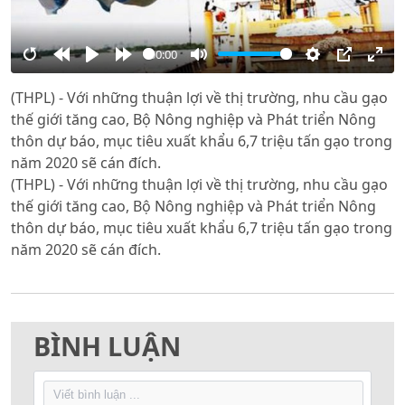
00:00
Restart
Rewind
Play
Forward
Mute
Settings
PIP
Ente
(THPL) - Với những thuận lợi về thị trường, nhu cầu gạo
10s
10s
full
thế giới tăng cao, Bộ Nông nghiệp và Phát triển Nông
thôn dự báo, mục tiêu xuất khẩu 6,7 triệu tấn gạo trong
năm 2020 sẽ cán đích.
(THPL) - Với những thuận lợi về thị trường, nhu cầu gạo
thế giới tăng cao, Bộ Nông nghiệp và Phát triển Nông
thôn dự báo, mục tiêu xuất khẩu 6,7 triệu tấn gạo trong
năm 2020 sẽ cán đích.
BÌNH LUẬN