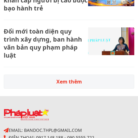
khẩn cấp người bị cáo buộc
bạo hành trẻ
Đổi mới toàn diện quy
trình xây dựng, ban hành
văn bản quy phạm pháp
luật
Xem thêm
EMAIL: BANDOC.THPL@GMAIL.COM
ĐIỆN THOẠI: 0917 148 188 - 090 5555 722