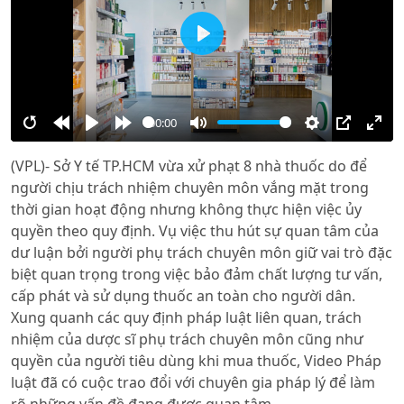
Play
00:00
Restart
Rewind
Play
Forward
Mute
Settings
PIP
Ente
(VPL)- Sở Y tế TP.HCM vừa xử phạt 8 nhà thuốc do để
10s
10s
full
người chịu trách nhiệm chuyên môn vắng mặt trong
thời gian hoạt động nhưng không thực hiện việc ủy
quyền theo quy định. Vụ việc thu hút sự quan tâm của
dư luận bởi người phụ trách chuyên môn giữ vai trò đặc
biệt quan trọng trong việc bảo đảm chất lượng tư vấn,
cấp phát và sử dụng thuốc an toàn cho người dân.
Xung quanh các quy định pháp luật liên quan, trách
nhiệm của dược sĩ phụ trách chuyên môn cũng như
quyền của người tiêu dùng khi mua thuốc, Video Pháp
luật đã có cuộc trao đổi với chuyên gia pháp lý để làm
rõ những vấn đề đang được quan tâm.