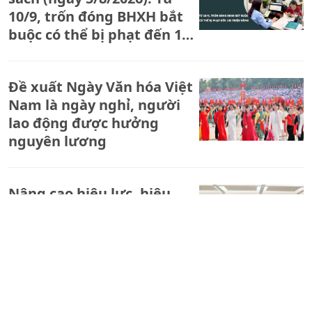
10/9, trốn đóng BHXH bắt
buộc có thể bị phạt đến 150
triệu đồng
Đề xuất Ngày Văn hóa Việt
Nam là ngày nghỉ, người
lao động được hưởng
nguyên lương
Nâng cao hiệu lực, hiệu
quả quản lý nhà nước bằng
pháp luật về quốc phòng,
an ninh
Hoàn thiện cơ sở pháp lý về