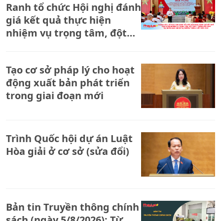
Ranh tổ chức Hội nghị đánh
giá kết quả thực hiện
nhiệm vụ trọng tâm, đột
phá 7 tháng đầu năm và
triển khai nhiệm vụ những
Tạo cơ sở pháp lý cho hoạt
tháng cuối năm 2026
động xuất bản phát triển
trong giai đoạn mới
Trình Quốc hội dự án Luật
Hòa giải ở cơ sở (sửa đổi)
Bản tin Truyền thông chính
sách (ngày 5/8/2026): Từ