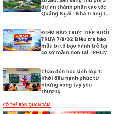
số 395: Sẵn sàng thu phí 5
dự án thành phần cao tốc
Quảng Ngãi - Nha Trang từ
ngày 14/8
ĐIỂM BÁO TRỰC TIẾP BUỔI
TRƯA 7/8/26: Điều tra bảo
mẫu bị tố bạo hành trẻ tại
cơ sở mầm non tại TPHCM
Chào đón học sinh lớp 1:
Khởi đầu hạnh phúc từ
những vòng tay yêu
thương
CÓ THỂ BẠN QUAN TÂM