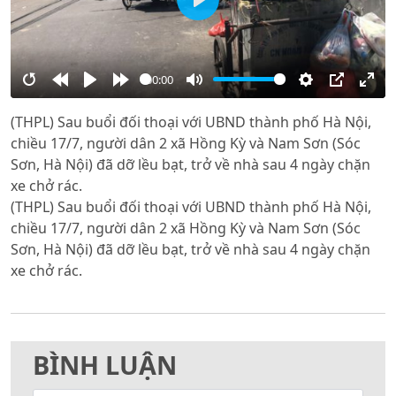
Play
00:00
Restart
Rewind
Play
Forward
Mute
Settings
PIP
Ente
(THPL) Sau buổi đối thoại với UBND thành phố Hà Nội,
10s
10s
full
chiều 17/7, người dân 2 xã Hồng Kỳ và Nam Sơn (Sóc
Sơn, Hà Nội) đã dỡ lều bạt, trở về nhà sau 4 ngày chặn
xe chở rác.
(THPL) Sau buổi đối thoại với UBND thành phố Hà Nội,
chiều 17/7, người dân 2 xã Hồng Kỳ và Nam Sơn (Sóc
Sơn, Hà Nội) đã dỡ lều bạt, trở về nhà sau 4 ngày chặn
xe chở rác.
BÌNH LUẬN