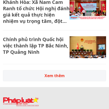
Khánh Hòa: Xã Nam Cam
Ranh tổ chức Hội nghị đánh
giá kết quả thực hiện
nhiệm vụ trọng tâm, đột
phá 7 tháng đầu năm và
triển khai nhiệm vụ những
Chính phủ trình Quốc hội
tháng cuối năm 2026
việc thành lập TP Bắc Ninh,
TP Quảng Ninh
Xem thêm