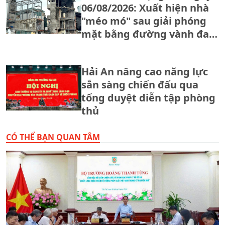
06/08/2026: Xuất hiện nhà
"méo mó" sau giải phóng
mặt bằng đường vành đai
2,5
Hải An nâng cao năng lực
sẵn sàng chiến đấu qua
tổng duyệt diễn tập phòng
thủ
CÓ THỂ BẠN QUAN TÂM