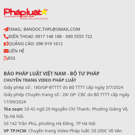
EMAIL: BANDOC.THPL@GMAIL.COM
ĐIỆN THOẠI: 0917 148 188 - 090 5555 722
QUẢNG CÁO: 096 919 1612
LIÊN HỆ
RSS
BÁO PHÁP LUẬT VIỆT NAM - BỘ TƯ PHÁP
CHUYÊN TRANG VIDEO PHÁP LUẬT
Giấy phép số : 180/GP-BTTTT do Bộ TTTT cấp ngày 5/7/2024
Giấy phép Chuyên trang số : 28/ GP- CBC do Bộ TTTT cấp ngày
17/09/2024
Tòa soạn:
Số 42 ngõ 29 Nguyễn Chí Thanh, Phường Giảng Võ,
Tp.Hà Nội.
Số 142 Trần Phú, phường Hà Đông, TP Hà Nội
VP TP.HCM:
Chuyên trang Video Pháp luật: Số 200C Võ Văn