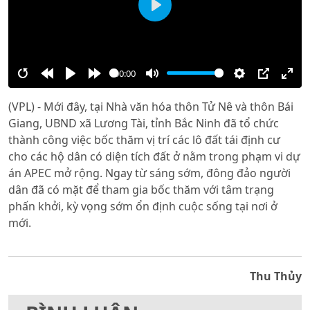
Play
00:00
Restart
Rewind
Play
Forward
Mute
Settings
PIP
Ente
(VPL) - Mới đây, tại Nhà văn hóa thôn Tử Nê và thôn Bái
10s
10s
full
Giang, UBND xã Lương Tài, tỉnh Bắc Ninh đã tổ chức
thành công việc bốc thăm vị trí các lô đất tái định cư
cho các hộ dân có diện tích đất ở nằm trong phạm vi dự
án APEC mở rộng. Ngay từ sáng sớm, đông đảo người
dân đã có mặt để tham gia bốc thăm với tâm trạng
phấn khởi, kỳ vọng sớm ổn định cuộc sống tại nơi ở
mới.
Thu Thủy