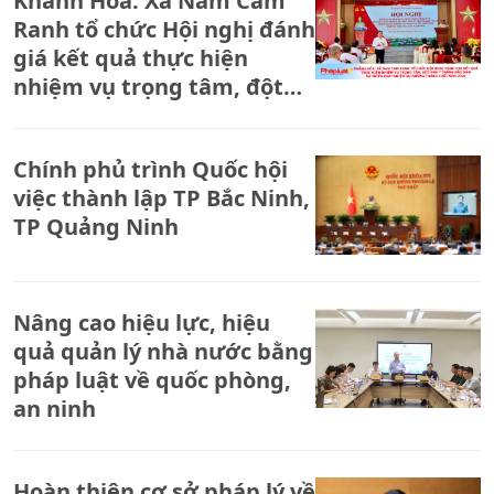
Khánh Hòa: Xã Nam Cam
Ranh tổ chức Hội nghị đánh
giá kết quả thực hiện
nhiệm vụ trọng tâm, đột
phá 7 tháng đầu năm và
triển khai nhiệm vụ những
Chính phủ trình Quốc hội
tháng cuối năm 2026
việc thành lập TP Bắc Ninh,
TP Quảng Ninh
Nâng cao hiệu lực, hiệu
quả quản lý nhà nước bằng
pháp luật về quốc phòng,
an ninh
Hoàn thiện cơ sở pháp lý về