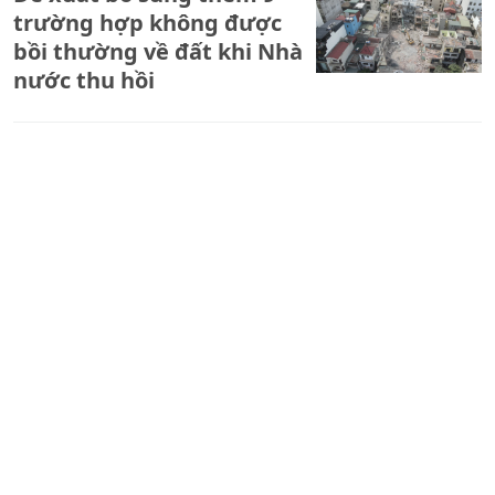
trường hợp không được
bồi thường về đất khi Nhà
nước thu hồi
ĐIỂM BÁO TRỰC TIẾP BUỔI
TRƯA 04/8/26: Quốc hội
thảo luận nhiều dự án luật
quan trọng trong ngày 4-8
Kỳ họp không thường lệ
thứ Nhất, Quốc hội khóa
XVI sẽ xem xét, quyết định
nhiều vấn đề quan trọng,
cấp bách