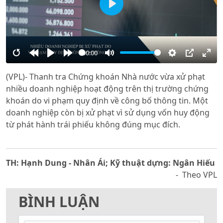
Play
00:00
Restart
Rewind
Play
Forward
Mute
Settings
PIP
Ente
(VPL)- Thanh tra Chứng khoán Nhà nước vừa xử phạt
10s
10s
full
nhiều doanh nghiệp hoạt động trên thị trường chứng
khoán do vi phạm quy định về công bố thông tin. Một
doanh nghiệp còn bị xử phạt vì sử dụng vốn huy động
từ phát hành trái phiếu không đúng mục đích.
TH: Hạnh Dung - Nhân Ái; Kỹ thuật dựng: Ngân Hiếu
- Theo VPL
BÌNH LUẬN