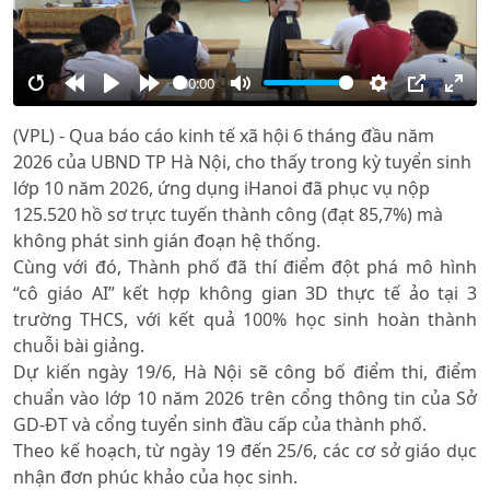
00:00
Restart
Rewind
Play
Forward
Mute
Settings
PIP
Ente
(VPL) - Qua báo cáo kinh tế xã hội 6 tháng đầu năm
10s
10s
full
2026 của UBND TP Hà Nội, cho thấy trong kỳ tuyển sinh
lớp 10 năm 2026, ứng dụng iHanoi đã phục vụ nộp
125.520 hồ sơ trực tuyến thành công (đạt 85,7%) mà
không phát sinh gián đoạn hệ thống.
Cùng với đó, Thành phố đã thí điểm đột phá mô hình
“cô giáo AI” kết hợp không gian 3D thực tế ảo tại 3
trường THCS, với kết quả 100% học sinh hoàn thành
chuỗi bài giảng.
Dự kiến ngày 19/6, Hà Nội sẽ công bố điểm thi, điểm
chuẩn vào lớp 10 năm 2026 trên cổng thông tin của Sở
GD-ĐT và cổng tuyển sinh đầu cấp của thành phố.
Theo kế hoạch, từ ngày 19 đến 25/6, các cơ sở giáo dục
nhận đơn phúc khảo của học sinh.