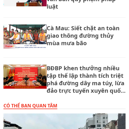
luật
Cà Mau: Siết chặt an toàn
giao thông đường thủy
mùa mưa bão
BĐBP khen thưởng nhiều
tập thể lập thành tích triệt
phá đường dây ma túy, lừa
đảo trực tuyến xuyên quốc
gia.
CÓ THỂ BẠN QUAN TÂM