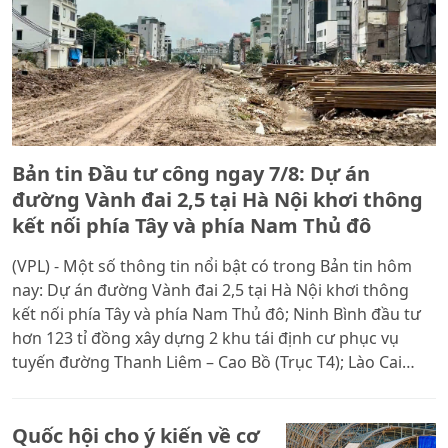
Bản tin Đầu tư công ngay 7/8: Dự án
đường Vành đai 2,5 tại Hà Nội khơi thông
kết nối phía Tây và phía Nam Thủ đô
(VPL) - Một số thông tin nổi bật có trong Bản tin hôm
nay: Dự án đường Vành đai 2,5 tại Hà Nội khơi thông
kết nối phía Tây và phía Nam Thủ đô; Ninh Bình đầu tư
hơn 123 tỉ đồng xây dựng 2 khu tái định cư phục vụ
tuyến đường Thanh Liêm – Cao Bồ (Trục T4); Lào Cai
tăng tốc thi công dự án hạ tầng khu đô thị Tân Lập 260
tỉ đồng; Hải Phòng tăng tốc thi công cầu Nguyễn Trãi
Quốc hội cho ý kiến về cơ
hơn 6.312 tỉ đồng.