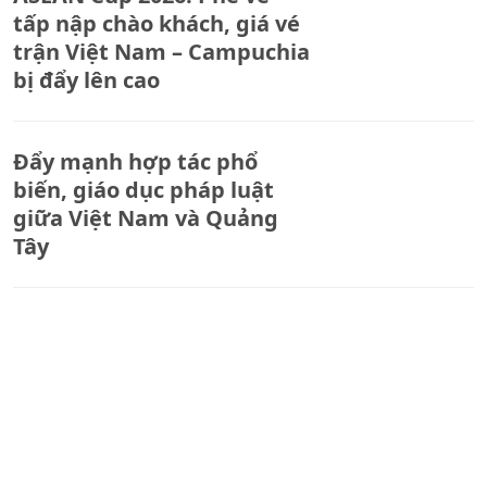
tấp nập chào khách, giá vé
trận Việt Nam – Campuchia
bị đẩy lên cao
Đẩy mạnh hợp tác phổ
biến, giáo dục pháp luật
giữa Việt Nam và Quảng
Tây
Bộ Tư pháp quán triệt Nghị
quyết Trung ương 3 và giao
ban lãnh đạo cấp Vụ
ĐIỂM BÁO TRỰC TIẾP BUỔI