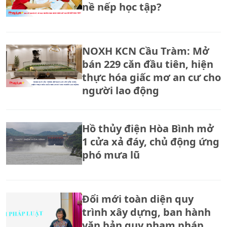
nề nếp học tập?
NOXH KCN Cầu Tràm: Mở
bán 229 căn đầu tiên, hiện
thực hóa giấc mơ an cư cho
người lao động
Hồ thủy điện Hòa Bình mở
1 cửa xả đáy, chủ động ứng
phó mưa lũ
Đổi mới toàn diện quy
trình xây dựng, ban hành
văn bản quy phạm pháp