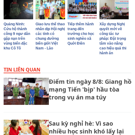
Quảng Ninh:
Giao lưu thể thao
Tiếp thêm hành
Xây dựng Nghị
Cứu hộ thành
nhân dịp Hội nghị
trang đến
quyết mới về
công 9 ngư dân
các tỉnh có
trường cho học
công tác tư
gặp nạn trên
chung đường
sinh nghèo xã
pháp: Đặt trọng
vùng biển đặc
biên giới Việt
Quới Điền
tâm vào nâng
khu Cô Tô
Nam - Lào
cao hiệu quả thi
hành án
TIN LIÊN QUAN
Điểm tin ngày 8/8: Giang hồ
mạng Tiến 'bịp' hầu tòa
trong vụ án ma túy
Sau kỳ nghỉ hè: Vì sao
nhiều học sinh khó lấy lại