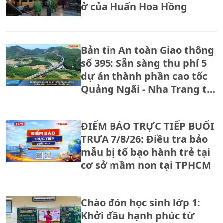
ở của Huấn Hoa Hồng
Bản tin An toàn Giao thông
số 395: Sẵn sàng thu phí 5
dự án thành phần cao tốc
Quảng Ngãi - Nha Trang từ
ngày 14/8
ĐIỂM BÁO TRỰC TIẾP BUỔI
TRƯA 7/8/26: Điều tra bảo
mẫu bị tố bạo hành trẻ tại
cơ sở mầm non tại TPHCM
Chào đón học sinh lớp 1:
Khởi đầu hạnh phúc từ