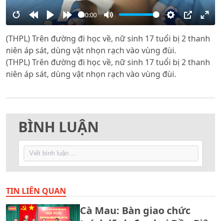
00:00
Restart
Rewind
Play
Forward
Mute
Settings
PIP
Ente
(THPL) Trên đường đi học về, nữ sinh 17 tuổi bị 2 thanh
10s
10s
full
niên áp sát, dùng vật nhọn rạch vào vùng đùi.
(THPL) Trên đường đi học về, nữ sinh 17 tuổi bị 2 thanh
niên áp sát, dùng vật nhọn rạch vào vùng đùi.
BÌNH LUẬN
TIN LIÊN QUAN
Cà Mau: Bàn giao chức