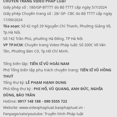
CHUYÊN TRANG VIDEO PHÁP LUẬT
Giấy phép số : 180/GP-BTTTT do Bộ TTTT cấp ngày 5/7/2024
Giấy phép Chuyên trang số : 28/ GP- CBC do Bộ TTTT cấp ngày
17/09/2024
Tòa soạn:
Số 42 ngõ 29 Nguyễn Chí Thanh, Phường Giảng Võ,
Tp.Hà Nội.
Số 142 Trần Phú, phường Hà Đông, TP Hà Nội
VP TP.HCM:
Chuyên trang Video Pháp luật: Số 200C Võ Văn
Tần, Phường Bàn Cờ, Tp.Hồ Chí Minh.
Tổng biên tập:
TIẾN SĨ VŨ HOÀI NAM
Phó Tổng biên tập phụ trách chuyên trang:
TIẾN SĨ VŨ HỒNG
THUÝ
Tổng thư ký:
LÊ PHẠM HẠNH DUNG
Phó tổng thư ký :
PHI HỔ, VŨ QUANG, ANH ĐỨC, NGHĨA
DŨNG, BẢO TRÂN
Hotline:
0917 148 188 - 090 5555 722
Website: www.videophapluat.baophapluat.vn -
Fanpage/zalo/youtube: Truyền hình Pháp luật