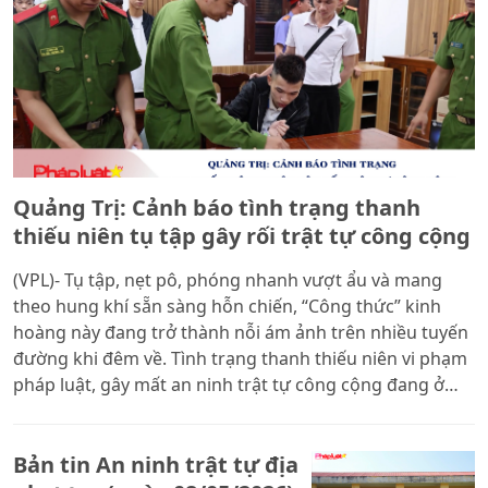
Quảng Trị: Cảnh báo tình trạng thanh
thiếu niên tụ tập gây rối trật tự công cộng
(VPL)- Tụ tập, nẹt pô, phóng nhanh vượt ẩu và mang
theo hung khí sẵn sàng hỗn chiến, “Công thức” kinh
hoàng này đang trở thành nỗi ám ảnh trên nhiều tuyến
đường khi đêm về. Tình trạng thanh thiếu niên vi phạm
pháp luật, gây mất an ninh trật tự công cộng đang ở
mức báo động đỏ. Không chỉ dừng lại ở việc gây tai nạn
giao thông, những cuộc “hẹn chiến” qua mạng xã hội
Bản tin An ninh trật tự địa
còn tiềm ẩn nguy cơ gây ra những vụ án mạng đau