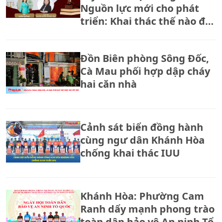
Nguồn lực mới cho phát
triển: Khai thác thế nào để
đúng pháp luật và hiệu
quả?
Đồn Biên phòng Sông Đốc,
Cà Mau phối hợp dập cháy
hai căn nhà
Cảnh sát biển đồng hành
cùng ngư dân Khánh Hòa
chống khai thác IUU
Khánh Hòa: Phường Cam
Ranh dẩy mạnh phong trào
toàn dân bảo vệ An ninh Tổ