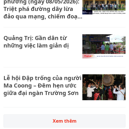
lòng. Phóng sự sau đây sẽ phản ánh thực trạng nhức
phương (ngày 08/05/2026):
nhối này
Triệt phá đường dây lừa
đảo qua mạng, chiếm đoạt
hơn 3.000 tỷ đồng/năm
Quảng Trị: Gần dân từ
những việc làm giản dị
Lễ hội Đập trống của người
Ma Coong – Đêm hẹn ước
giữa đại ngàn Trường Sơn
Xem thêm