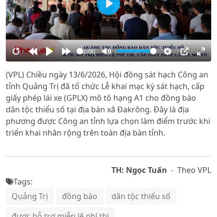
Play
00:00
Restart
Rewind
Play
Forward
Mute
Settings
PIP
Ente
(VPL) Chiều ngày 13/6/2026, Hội đồng sát hạch Công an
10s
10s
full
tỉnh Quảng Trị đã tổ chức Lễ khai mạc kỳ sát hạch, cấp
giấy phép lái xe (GPLX) mô tô hạng A1 cho đồng bào
dân tộc thiểu số tại địa bàn xã Đakrông. Đây là địa
phương được Công an tỉnh lựa chọn làm điểm trước khi
triển khai nhân rộng trên toàn địa bàn tỉnh.
TH: Ngọc Tuấn
- Theo VPL
Tags:
Quảng Trị
đồng bào
dân tộc thiểu số
được hỗ trợ miễn lệ phí thi