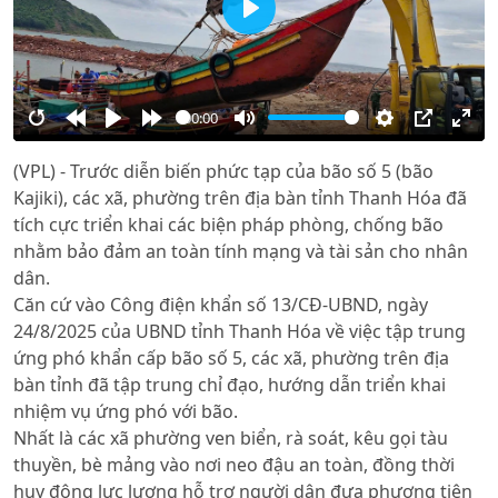
Play
00:00
Restart
Rewind
Play
Forward
Mute
Settings
PIP
Ente
(VPL) - Trước diễn biến phức tạp của bão số 5 (bão
10s
10s
full
Kajiki), các xã, phường trên địa bàn tỉnh Thanh Hóa đã
tích cực triển khai các biện pháp phòng, chống bão
nhằm bảo đảm an toàn tính mạng và tài sản cho nhân
dân.
Căn cứ vào Công điện khẩn số 13/CĐ-UBND, ngày
24/8/2025 của UBND tỉnh Thanh Hóa về việc tập trung
ứng phó khẩn cấp bão số 5, các xã, phường trên địa
bàn tỉnh đã tập trung chỉ đạo, hướng dẫn triển khai
nhiệm vụ ứng phó với bão.
Nhất là các xã phường ven biển, rà soát, kêu gọi tàu
thuyền, bè mảng vào nơi neo đậu an toàn, đồng thời
huy động lực lượng hỗ trợ người dân đưa phương tiện