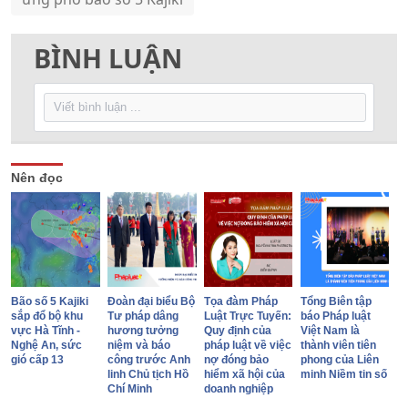
BÌNH LUẬN
Nên đọc
Bão số 5 Kajiki
Đoàn đại biểu Bộ
Tọa đàm Pháp
Tổng Biên tập
sắp đổ bộ khu
Tư pháp dâng
Luật Trực Tuyến:
báo Pháp luật
vực Hà Tĩnh -
hương tưởng
Quy định của
Việt Nam là
Nghệ An, sức
niệm và báo
pháp luật về việc
thành viên tiên
gió cấp 13
công trước Anh
nợ đóng bảo
phong của Liên
linh Chủ tịch Hồ
hiểm xã hội của
minh Niềm tin số
Chí Minh
doanh nghiệp