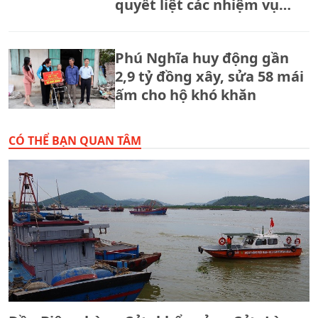
quyết liệt các nhiệm vụ
trọng tâm của ngành Tư
pháp
Phú Nghĩa huy động gần
2,9 tỷ đồng xây, sửa 58 mái
ấm cho hộ khó khăn
CÓ THỂ BẠN QUAN TÂM