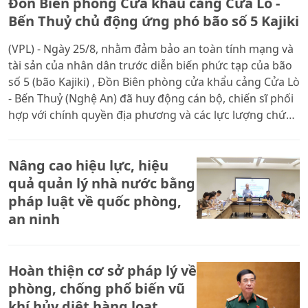
Đồn Biên phòng Cửa khẩu cảng Cửa Lò -
Bến Thuỷ chủ động ứng phó bão số 5 Kajiki
(VPL) - Ngày 25/8, nhằm đảm bảo an toàn tính mạng và
tài sản của nhân dân trước diễn biến phức tạp của bão
số 5 (bão Kajiki) , Đồn Biên phòng cửa khẩu cảng Cửa Lò
- Bến Thuỷ (Nghệ An) đã huy động cán bộ, chiến sĩ phối
hợp với chính quyền địa phương và các lực lượng chức
năng trên địa bàn triển khai công tác tuyên truyền, vận
động ngư dân, các chủ tàu thuyền và hộ nuôi trồng
Nâng cao hiệu lực, hiệu
thủy sản tuyệt đối không ở lại trên tàu, thuyền, lồng bè
khi bão đổ bộ. Đồng thời, chủ động, linh hoạt trong
quả quản lý nhà nước bằng
ứng phó, sẵn sàng di dời dân ở vùng trũng thấp, ven
pháp luật về quốc phòng,
biển, cửa sông đến nơi an toàn.
an ninh
Hoàn thiện cơ sở pháp lý về
phòng, chống phổ biến vũ
khí hủy diệt hàng loạt