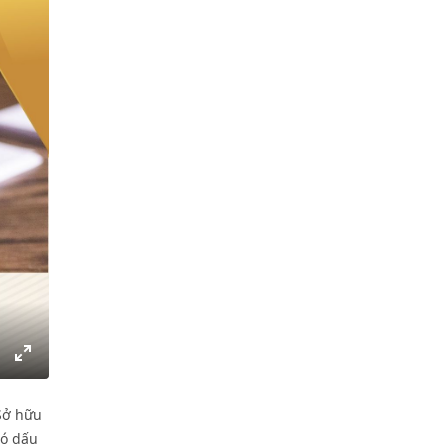
gs
IP
Enter
fullscreen
 Sở hữu
có dấu