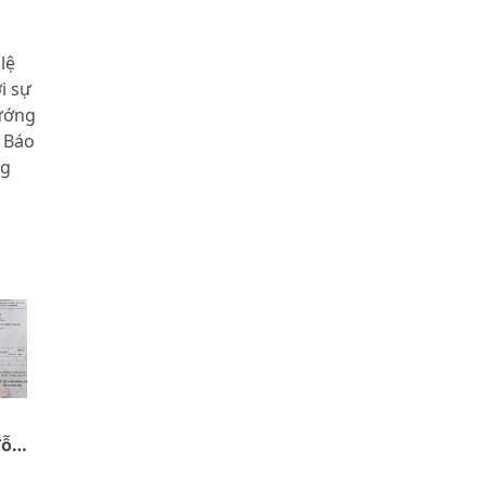
lệ
i sự
ướng
 Báo
ng
đỗ
ị