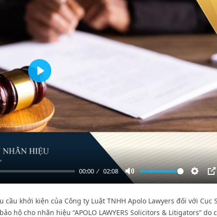
Play
00:00
02:08
Mute
Settin
P
êu cầu khởi kiện của Công ty Luật TNHH Apolo Lawyers đối với Cục
g bảo hộ cho nhãn hiệu “APOLO LAWYERS Solicitors & Litigators” do 