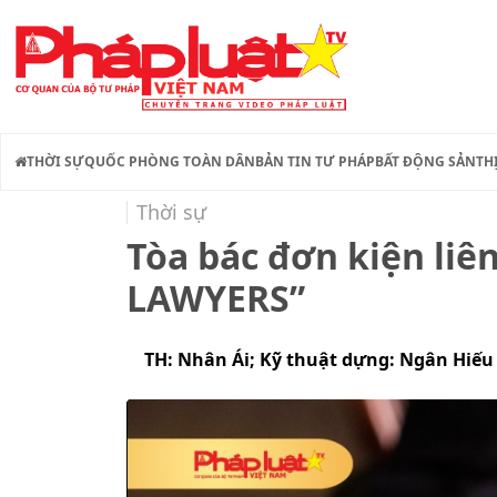
THỜI SỰ
QUỐC PHÒNG TOÀN DÂN
BẢN TIN TƯ PHÁP
BẤT ĐỘNG SẢN
TH
Thời sự
Tòa bác đơn kiện li
LAWYERS”
TH: Nhân Ái; Kỹ thuật dựng: Ngân Hiếu