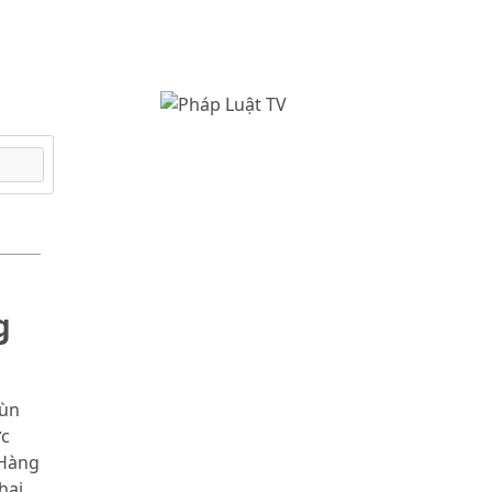
g
 ùn
ực
 Hàng
hai