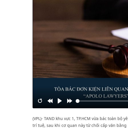
Restart
Rewind
Play
Forward
10s
10s
(VPL)- TAND khu vực 1, TP.HCM vừa bác toàn bộ y
trí tuệ, sau khi cơ quan này từ chối cấp văn bằn