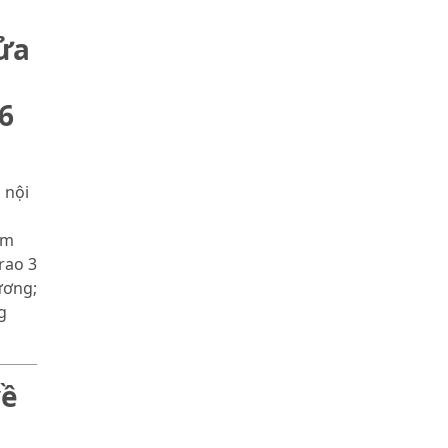
sửa
6
 nội
óm
rao 3
ương;
g
về