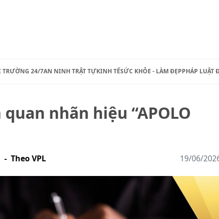
Ị TRƯỜNG 24/7
AN NINH TRẬT TỰ
KINH TẾ
SỨC KHỎE - LÀM ĐẸP
PHÁP LUẬT 
ên quan nhãn hiệu “APOLO
 - Theo VPL
19/06/202