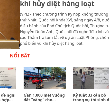
khí hủy diệt hàng loạt
(VPL) - Theo chương trình Kỳ họp không thường 
thứ Nhất, Quốc hội khóa XVI, sáng ngày 4/8, dướ
điều hành của Phó Chủ tịch Quốc hội, Thượng t
Nguyễn Doãn Anh, Quốc hội đã nghe Tờ trình và
cáo Thẩm tra tóm tắt về dự án Luật Phòng, chố
phổ biến vũ khí hủy diệt hàng loạt.
NỔI BẬT
 đề nghị
Gần 1.000 mét vuông
Kỷ luật 33 cán bộ
p hợp
đất “vàng” cho
trong vụ thí sinh 
n giữa
thuê… 0 đồng
trường quân đội b
ombank
trả về