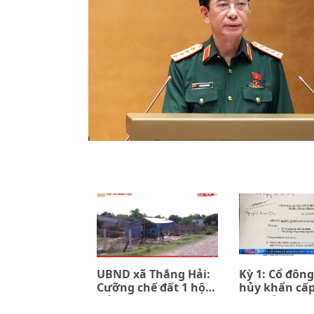
UBND xã Thắng Hải:
Kỳ 1: Cổ đông
Cưỡng chế đất 1 hộ
hủy khẩn cấ
để đền bù 7 hộ (kỳ 1)
đồng ủy quyề
PPIP và Sac