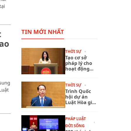
tại
TIN MỚI NHẤT
t
lao
THỜI SỰ
Tạo cơ sở
pháp lý cho
hoạt động
xuất bản
phát triển
 sung
trong giai
THỜI SỰ
Luật
đoạn mới
Trình Quốc
hội dự án
Luật Hòa giải
ở cơ sở (sửa
đổi)
PHÁP LUẬT
ĐỜI SỐNG