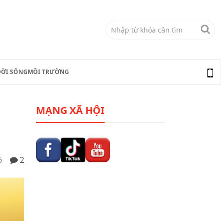
ĐỜI SỐNG
MÔI TRƯỜNG
MẠNG XÃ HỘI
6
2