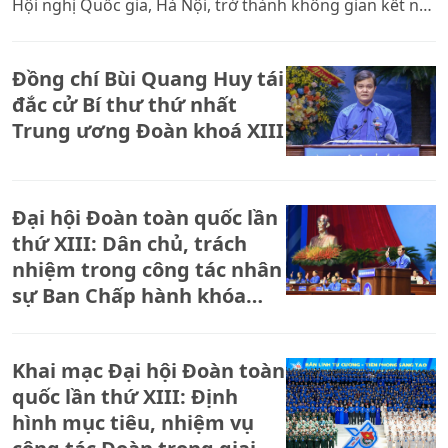
Hội nghị Quốc gia, Hà Nội, trở thành không gian kết nối
lịch sử, hiện tại và tương lai; nơi đại biểu, khách mời
cùng nhìn lại chặng đường vẻ vang của tổ chức Đoàn
Đồng chí Bùi Quang Huy tái
TNCS Hồ Chí Minh, trải nghiệm những thành tựu nổi
bật của tuổi trẻ Việt Nam và gửi gắm khát vọng, thông
đắc cử Bí thư thứ nhất
điệp hành động trong giai đoạn phát triển mới của đất
Trung ương Đoàn khoá XIII
nước.
Đại hội Đoàn toàn quốc lần
thứ XIII: Dân chủ, trách
nhiệm trong công tác nhân
sự Ban Chấp hành khóa
mới
Khai mạc Đại hội Đoàn toàn
quốc lần thứ XIII: Định
hình mục tiêu, nhiệm vụ