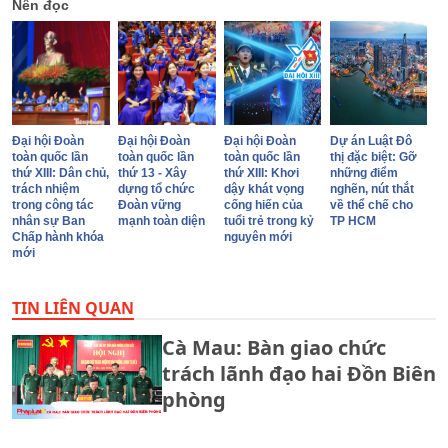
Nên đọc
Đại hội Đoàn
Đại hội Đoàn
Đại hội Đoàn
Dự án Luật Đô
toàn quốc lần
toàn quốc lần
toàn quốc lần
thị đặc biệt: Gỡ
thứ XIII: Dân chủ,
thứ 13 - Xây
thứ XIII: Khơi
những điểm
trách nhiệm
dựng tổ chức
dậy khát vọng
nghẽn, nút thắt
trong công tác
Đoàn vững
cống hiến của
về thể chế cho
nhân sự Ban
mạnh toàn diện
tuổi trẻ trong kỷ
TP HCM
Chấp hành khóa
nguyên mới
mới
TIN LIÊN QUAN
Cà Mau: Bàn giao chức
trách lãnh đạo hai Đồn Biên
phòng