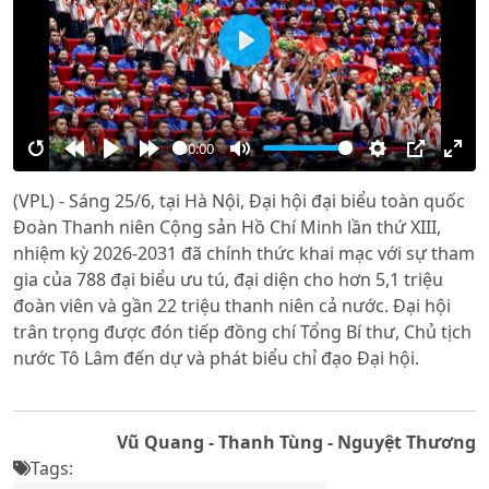
Play
00:00
Restart
Rewind
Play
Forward
Mute
Settings
PIP
Ente
(VPL) - Sáng 25/6, tại Hà Nội, Đại hội đại biểu toàn quốc
10s
10s
full
Đoàn Thanh niên Cộng sản Hồ Chí Minh lần thứ XIII,
nhiệm kỳ 2026-2031 đã chính thức khai mạc với sự tham
gia của 788 đại biểu ưu tú, đại diện cho hơn 5,1 triệu
đoàn viên và gần 22 triệu thanh niên cả nước. Đại hội
trân trọng được đón tiếp đồng chí Tổng Bí thư, Chủ tịch
nước Tô Lâm đến dự và phát biểu chỉ đạo Đại hội.
Vũ Quang - Thanh Tùng - Nguyệt Thương
Tags: