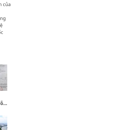
h của
ông
vệ
ốc
đỗ
ị