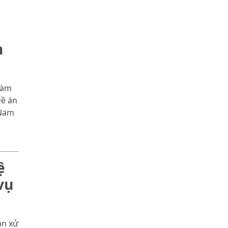
n
làm
Đề án
 Nam
ệ
vụ
án xử