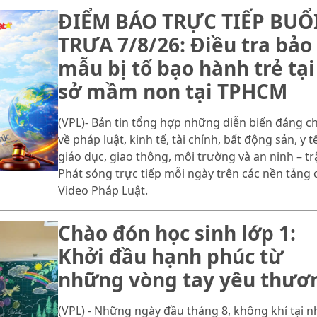
ĐIỂM BÁO TRỰC TIẾP BUỔ
TRƯA 7/8/26: Điều tra bảo
mẫu bị tố bạo hành trẻ tại
sở mầm non tại TPHCM
(VPL)- Bản tin tổng hợp những diễn biến đáng c
về pháp luật, kinh tế, tài chính, bất động sản, y tế
giáo dục, giao thông, môi trường và an ninh – trậ
Phát sóng trực tiếp mỗi ngày trên các nền tảng 
Video Pháp Luật.
Chào đón học sinh lớp 1:
Khởi đầu hạnh phúc từ
những vòng tay yêu thươ
(VPL) - Những ngày đầu tháng 8, không khí tại n