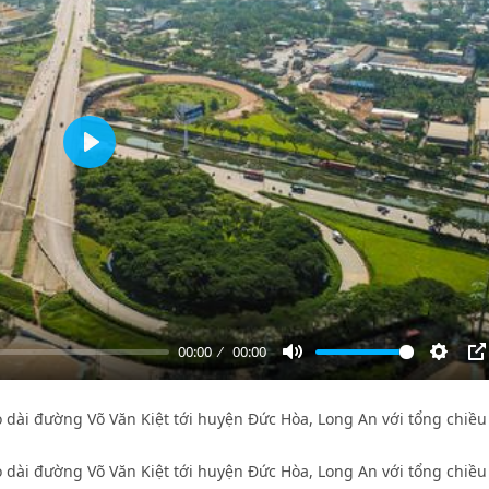
Play
00:00
00:00
Mute
Settin
P
o dài đường Võ Văn Kiệt tới huyện Đức Hòa, Long An với tổng chiều
o dài đường Võ Văn Kiệt tới huyện Đức Hòa, Long An với tổng chiều