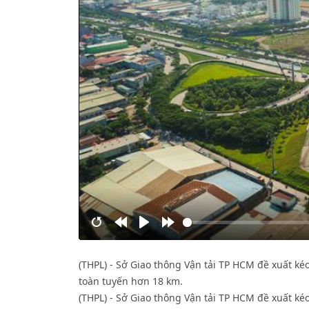
Restart
Rewind
Play
Forward
10s
10s
(THPL) - Sở Giao thông Vận tải TP HCM đề xuất ké
toàn tuyến hơn 18 km.
(THPL) - Sở Giao thông Vận tải TP HCM đề xuất ké