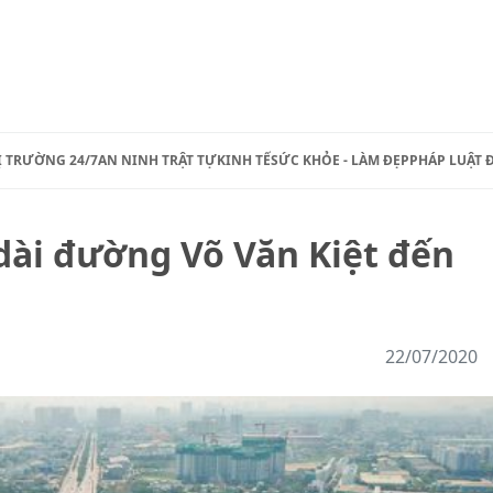
Ị TRƯỜNG 24/7
AN NINH TRẬT TỰ
KINH TẾ
SỨC KHỎE - LÀM ĐẸP
PHÁP LUẬT 
dài đường Võ Văn Kiệt đến
22/07/2020