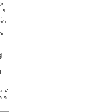
rộn
 lớp
c,
chức
mốc
g
m
u Tứ
rọng