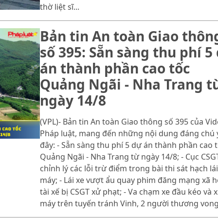
thờ liệt sĩ...
Bản tin An toàn Giao thôn
số 395: Sẵn sàng thu phí 5
án thành phần cao tốc
Quảng Ngãi - Nha Trang t
ngày 14/8
(VPL)- Bản tin An toàn Giao thông số 395 của Vi
Pháp luật, mang đến những nội dung đáng chú 
đây: - Sẵn sàng thu phí 5 dự án thành phần cao 
Quảng Ngãi - Nha Trang từ ngày 14/8; - Cục CSG
chỉnh lý các lỗi trừ điểm trong bài thi sát hạch lái
máy; - Lái xe vượt ẩu quay phim đăng mạng xã hộ
tài xế bị CSGT xử phạt; - Va chạm xe đầu kéo và 
máy trên tuyến tránh Vinh, 2 người thương vong