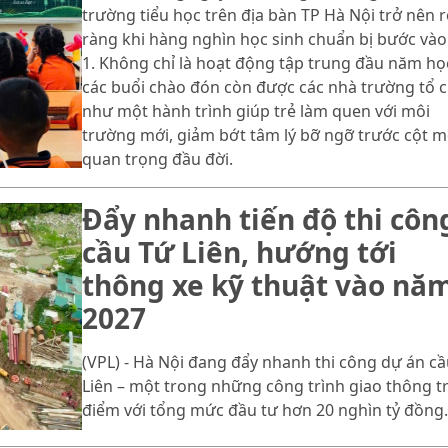
trường tiểu học trên địa bàn TP Hà Nội trở nên 
ràng khi hàng nghìn học sinh chuẩn bị bước vào
1. Không chỉ là hoạt động tập trung đầu năm họ
các buổi chào đón còn được các nhà trường tổ 
như một hành trình giúp trẻ làm quen với môi
trường mới, giảm bớt tâm lý bỡ ngỡ trước cột 
quan trọng đầu đời.
Đẩy nhanh tiến độ thi côn
cầu Tứ Liên, hướng tới
thông xe kỹ thuật vào nă
2027
(VPL) - Hà Nội đang đẩy nhanh thi công dự án cầ
Liên – một trong những công trình giao thông t
điểm với tổng mức đầu tư hơn 20 nghìn tỷ đồng.