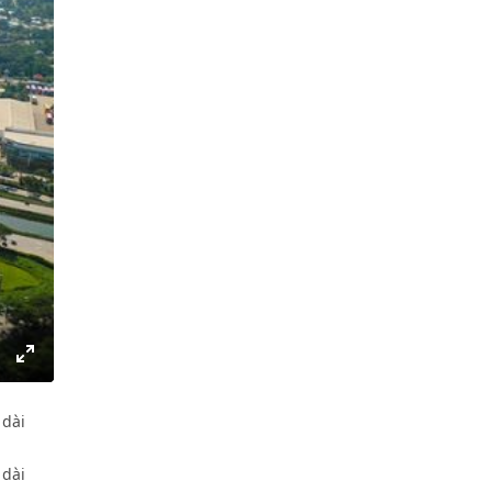
gs
IP
Enter
fullscreen
 dài
 dài