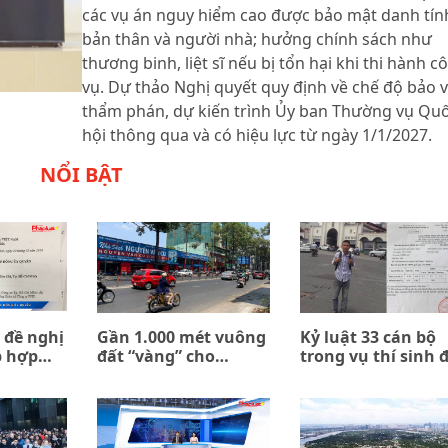
các vụ án nguy hiểm cao được bảo mật danh tín
bản thân và người nhà; hưởng chính sách như
thương binh, liệt sĩ nếu bị tổn hại khi thi hành c
vụ. Dự thảo Nghị quyết quy định về chế độ bảo 
thẩm phán, dự kiến trình Ủy ban Thường vụ Qu
hội thông qua và có hiệu lực từ ngày 1/1/2027.
NỔI BẬT
 đề nghị
Gần 1.000 mét vuông
Kỷ luật 33 cán bộ
p hợp
đất “vàng” cho
trong vụ thí sinh 
n giữa
thuê… 0 đồng
trường quân đội b
ombank
trả về