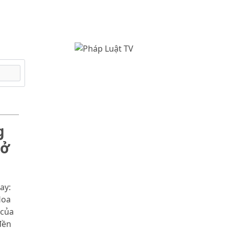
g
 ở
ay:
Hoa
 của
đền