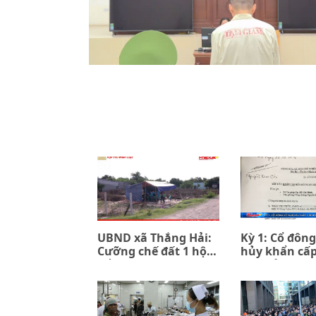
UBND xã Thắng Hải:
Kỳ 1: Cổ đông
Cưỡng chế đất 1 hộ
hủy khẩn cấ
để đền bù 7 hộ (kỳ 1)
đồng ủy quyề
PPIP và Sac