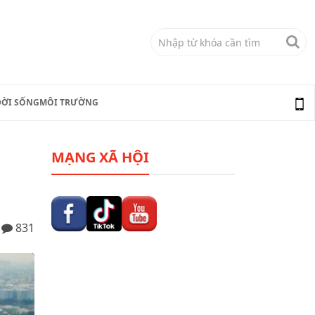
ĐỜI SỐNG
MÔI TRƯỜNG
MẠNG XÃ HỘI
831