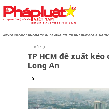
THỜI SỰ
QUỐC PHÒNG TOÀN DÂN
BẢN TIN TƯ PHÁP
BẤT ĐỘNG SẢN
TH
Thời sự
TP HCM đề xuất kéo 
Long An
0